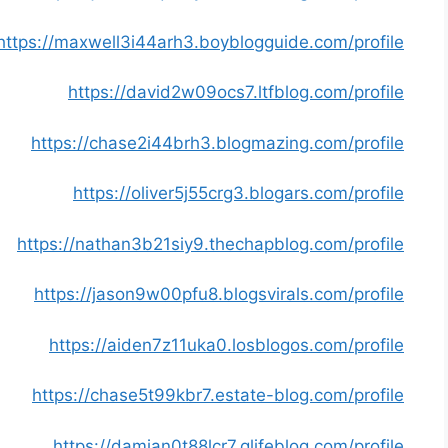
https://maxwell3i44arh3.boyblogguide.com/profile
https://david2w09ocs7.ltfblog.com/profile
https://chase2i44brh3.blogmazing.com/profile
https://oliver5j55crg3.blogars.com/profile
https://nathan3b21siy9.thechapblog.com/profile
https://jason9w00pfu8.blogsvirals.com/profile
https://aiden7z11uka0.losblogos.com/profile
https://chase5t99kbr7.estate-blog.com/profile
https://damian0t88lcr7.glifeblog.com/profile