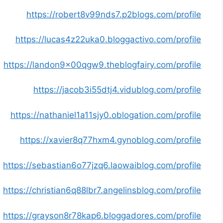
https://robert8v99nds7.p2blogs.com/profile
https://lucas4z22uka0.bloggactivo.com/profile
https://landon9x00qgw9.theblogfairy.com/profile
https://jacob3i55dtj4.vidublog.com/profile
https://nathaniel1a11sjy0.oblogation.com/profile
https://xavier8q77hxm4.gynoblog.com/profile
https://sebastian6o77jzq6.laowaiblog.com/profile
https://christian6q88lbr7.angelinsblog.com/profile
https://grayson8r78kap6.bloggadores.com/profile