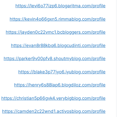
https://levi6o77izp6.blogaritma.com/profile
https://kevin4o66gxn5.rimmablog.com/profile
https://jayden0c22vmc1.bcbloggers.com/profile
https://evan8r88kbq6.blogcudinti.com/profile
https://parker9v00pfv8.shoutmyblog.com/profile
https://blake3p77jyo6.iyublog.com/profile
https://henry6s88lap6.blogdiloz.com/profile
https://christian5p66gvk4.verybigblog.com/profile
https://camden2c22wnd1.activosblog.com/profile