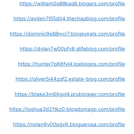
https://william0q88kaq6.blogars.com/profile
https://ayden7l55dtj4.thechapblog.com/profile
https://dominic9s88mcr7.blogsvirals.com/profile
https://dylan7w00pfv8.glifeblog.com/profile
https://hunter7p66fvl4.losblogos.com/profile
https://oliver5i44zqf2.estate-blog.com/profile
https://blake3m66gvl4.prublogger.com/profile
https://joshua3d21tkz0.blogdomago.com/profile
https://nolan9v00pgv9.bloguerosa.com/profile