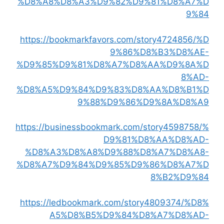
%D8%A8%D8%A3%D9%82%D9%81%D8%A7%D
9%84
https://bookmarkfavors.com/story4724856/%D
9%86%D8%B3%D8%AE-
%D9%85%D9%81%D8%A7%D8%AA%D9%8A%D
8%AD-
%D8%A5%D9%84%D9%83%D8%AA%D8%B1%D
9%88%D9%86%D9%8A%D8%A9
https://businessbookmark.com/story4598758/%
D9%81%D8%AA%D8%AD-
%D8%A3%D8%A8%D9%88%D8%A7%D8%A8-
%D8%A7%D9%84%D9%85%D9%86%D8%A7%D
8%B2%D9%84
https://ledbookmark.com/story4809374/%D8%
A5%D8%B5%D9%84%D8%A7%D8%AD-