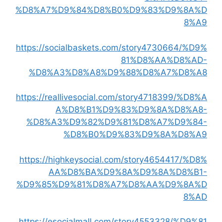
%D8%A7%D9%84%D8%B0%D9%83%D9%8A%D
8%A9
https://socialbaskets.com/story4730664/%D9%
81%D8%AA%D8%AD-
%D8%A3%D8%A8%D9%88%D8%A7%D8%A8
https://reallivesocial.com/story4718399/%D8%A
A%D8%B1%D9%83%D9%8A%D8%A8-
%D8%A3%D9%82%D9%81%D8%A7%D9%84-
%D8%B0%D9%83%D9%8A%D8%A9
https://highkeysocial.com/story4654417/%D8%
AA%D8%BA%D9%8A%D9%8A%D8%B1-
%D9%85%D9%81%D8%A7%D8%AA%D9%8A%D
8%AD
https://esocialmall.com/story4553328/%D9%81