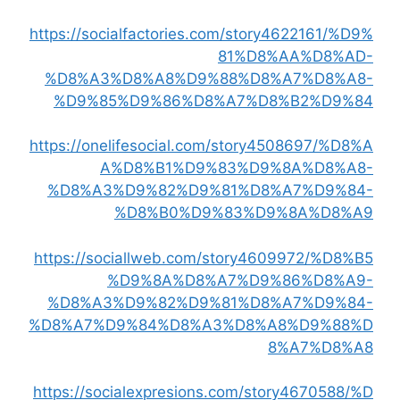
https://socialfactories.com/story4622161/%D9%
81%D8%AA%D8%AD-
%D8%A3%D8%A8%D9%88%D8%A7%D8%A8-
%D9%85%D9%86%D8%A7%D8%B2%D9%84
https://onelifesocial.com/story4508697/%D8%A
A%D8%B1%D9%83%D9%8A%D8%A8-
%D8%A3%D9%82%D9%81%D8%A7%D9%84-
%D8%B0%D9%83%D9%8A%D8%A9
https://sociallweb.com/story4609972/%D8%B5
%D9%8A%D8%A7%D9%86%D8%A9-
%D8%A3%D9%82%D9%81%D8%A7%D9%84-
%D8%A7%D9%84%D8%A3%D8%A8%D9%88%D
8%A7%D8%A8
https://socialexpresions.com/story4670588/%D