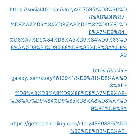
https://social40.com/story4617595/%D8%B6%D
8%A8%D8%B7-
%D8%A7%D9%84%D8%A3%D9%82%D9%81%D
8%A7%D9%84-
%D8%A7%D9%84%D8%A5%D9%84%D9%83%D
8%AA%D8%B1%D9%88%D9%86%D9%8A%D8%
A9
https://social-
galaxy.com/story4612941/%D9%81%D8%AA%D
8%AD-
%D8%A3%D8%A8%D9%88%D8%A7%D8%A8-
%D8%A7%D9%84%D9%85%D8%A8%D8%A7%D
9%86%D9%8A
https://getsocialselling.com/story4569839/%D9
%86%D8%B3%D8%AE-