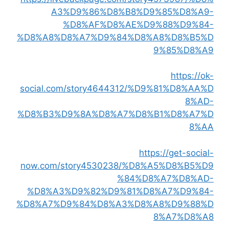
A3%D9%86%D8%B8%D9%85%D8%A9-
%D8%AF%D8%AE%D9%88%D9%84-
%D8%A8%D8%A7%D9%84%D8%A8%D8%B5%D
9%85%D8%A9
https://ok-
social.com/story4644312/%D9%81%D8%AA%D
8%AD-
%D8%B3%D9%8A%D8%A7%D8%B1%D8%A7%D
8%AA
https://get-social-
now.com/story4530238/%D8%A5%D8%B5%D9
%84%D8%A7%D8%AD-
%D8%A3%D9%82%D9%81%D8%A7%D9%84-
%D8%A7%D9%84%D8%A3%D8%A8%D9%88%D
8%A7%D8%A8