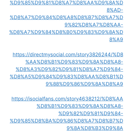
%D9%85%D9%81%D8%A7%D8%AA%D9%8A%D
8%AD-
%D8%A7%D9%84%D8%A8%D8%B7%D8%A7%D
9%82%D8%A7%D8%AA-
%D8%A7%D9%84%D8%B0%D9%83%D9%8A%D
8%A9
https://directmysocial.com/story3826244/%D8
%AA%D8%B1%D9%83%D9%8A%D8%A8-
%D8%A3%D9%82%D9%81%D8%A7%D9%84-
%D8%A5%D9%84%D9%83%D8%AA%D8%B1%D
9%88%D9%86%D9%8A%D8%A9
https://isocialfans.com/story4638212/%D8%AA
%D8%B1%D9%83%D9%8A%D8%A8-
%D9%82%D9%81%D9%84-
%D9%85%D8%BA%D9%86%D8%A7%D8%B7%D
9%8A%D8%B3%D9%8A