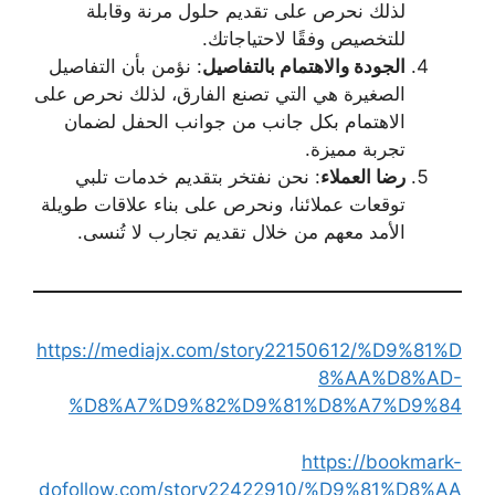
لذلك نحرص على تقديم حلول مرنة وقابلة
للتخصيص وفقًا لاحتياجاتك.
الجودة والاهتمام بالتفاصيل
: نؤمن بأن التفاصيل
الصغيرة هي التي تصنع الفارق، لذلك نحرص على
الاهتمام بكل جانب من جوانب الحفل لضمان
تجربة مميزة.
رضا العملاء
: نحن نفتخر بتقديم خدمات تلبي
توقعات عملائنا، ونحرص على بناء علاقات طويلة
الأمد معهم من خلال تقديم تجارب لا تُنسى.
https://mediajx.com/story22150612/%D9%81%D
8%AA%D8%AD-
%D8%A7%D9%82%D9%81%D8%A7%D9%84
https://bookmark-
dofollow.com/story22422910/%D9%81%D8%AA