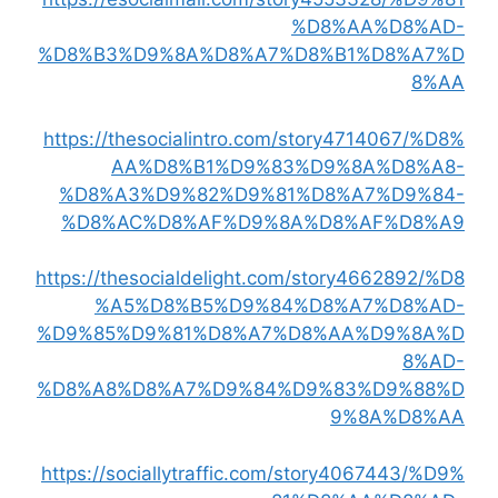
%D8%AA%D8%AD-
%D8%B3%D9%8A%D8%A7%D8%B1%D8%A7%D
8%AA
https://thesocialintro.com/story4714067/%D8%
AA%D8%B1%D9%83%D9%8A%D8%A8-
%D8%A3%D9%82%D9%81%D8%A7%D9%84-
%D8%AC%D8%AF%D9%8A%D8%AF%D8%A9
https://thesocialdelight.com/story4662892/%D8
%A5%D8%B5%D9%84%D8%A7%D8%AD-
%D9%85%D9%81%D8%A7%D8%AA%D9%8A%D
8%AD-
%D8%A8%D8%A7%D9%84%D9%83%D9%88%D
9%8A%D8%AA
https://sociallytraffic.com/story4067443/%D9%