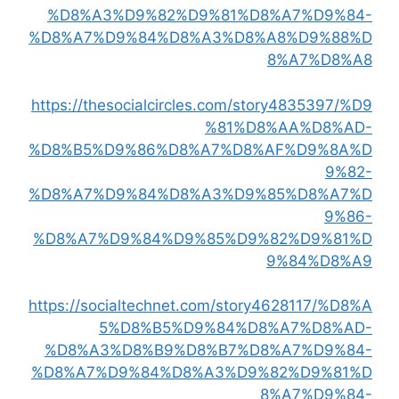
%D8%A3%D9%82%D9%81%D8%A7%D9%84-
%D8%A7%D9%84%D8%A3%D8%A8%D9%88%D
8%A7%D8%A8
https://thesocialcircles.com/story4835397/%D9
%81%D8%AA%D8%AD-
%D8%B5%D9%86%D8%A7%D8%AF%D9%8A%D
9%82-
%D8%A7%D9%84%D8%A3%D9%85%D8%A7%D
9%86-
%D8%A7%D9%84%D9%85%D9%82%D9%81%D
9%84%D8%A9
https://socialtechnet.com/story4628117/%D8%A
5%D8%B5%D9%84%D8%A7%D8%AD-
%D8%A3%D8%B9%D8%B7%D8%A7%D9%84-
%D8%A7%D9%84%D8%A3%D9%82%D9%81%D
8%A7%D9%84-