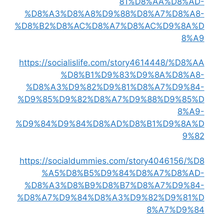
81%D8%AA%D8%AD-
%D8%A3%D8%A8%D9%88%D8%A7%D8%A8-
%D8%B2%D8%AC%D8%A7%D8%AC%D9%8A%D
8%A9
https://socialislife.com/story4614448/%D8%AA
%D8%B1%D9%83%D9%8A%D8%A8-
%D8%A3%D9%82%D9%81%D8%A7%D9%84-
%D9%85%D9%82%D8%A7%D9%88%D9%85%D
8%A9-
%D9%84%D9%84%D8%AD%D8%B1%D9%8A%D
9%82
https://socialdummies.com/story4046156/%D8
%A5%D8%B5%D9%84%D8%A7%D8%AD-
%D8%A3%D8%B9%D8%B7%D8%A7%D9%84-
%D8%A7%D9%84%D8%A3%D9%82%D9%81%D
8%A7%D9%84