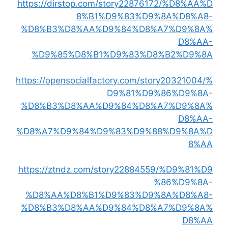
https://dirstop.com/story22876172/%D8%AA%D
8%B1%D9%83%D9%8A%D8%A8-
%D8%B3%D8%AA%D9%84%D8%A7%D9%8A%
D8%AA-
%D9%85%D8%B1%D9%83%D8%B2%D9%8A
https://opensocialfactory.com/story20321004/%
D9%81%D9%86%D9%8A-
%D8%B3%D8%AA%D9%84%D8%A7%D9%8A%
D8%AA-
%D8%A7%D9%84%D9%83%D9%88%D9%8A%D
8%AA
https://ztndz.com/story22884559/%D9%81%D9
%86%D9%8A-
%D8%AA%D8%B1%D9%83%D9%8A%D8%A8-
%D8%B3%D8%AA%D9%84%D8%A7%D9%8A%
D8%AA