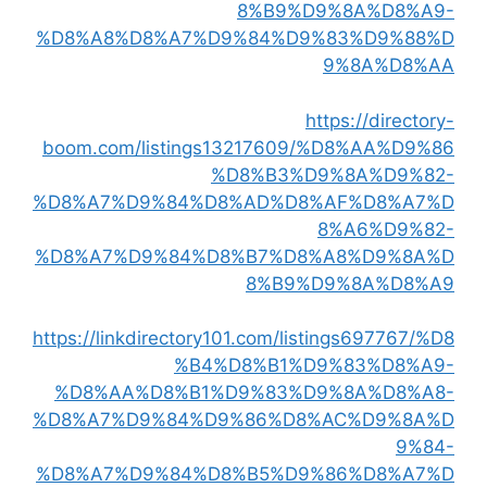
8%B9%D9%8A%D8%A9-
%D8%A8%D8%A7%D9%84%D9%83%D9%88%D
9%8A%D8%AA
https://directory-
boom.com/listings13217609/%D8%AA%D9%86
%D8%B3%D9%8A%D9%82-
%D8%A7%D9%84%D8%AD%D8%AF%D8%A7%D
8%A6%D9%82-
%D8%A7%D9%84%D8%B7%D8%A8%D9%8A%D
8%B9%D9%8A%D8%A9
https://linkdirectory101.com/listings697767/%D8
%B4%D8%B1%D9%83%D8%A9-
%D8%AA%D8%B1%D9%83%D9%8A%D8%A8-
%D8%A7%D9%84%D9%86%D8%AC%D9%8A%D
9%84-
%D8%A7%D9%84%D8%B5%D9%86%D8%A7%D