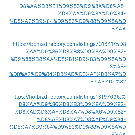
D8%AA%D8%B1%D9%83%D9%8A%D8%A8-
%D8%AA%D9%8A%D9%84-
%D8%A7%D9%84%D9%83%D9%88%D9%8A%D
8%AA
https://bomadirectory.com/listings701641/%D8
%AA%D9%86%D8%B3%D9%8A%D9%82-
%D9%88%D8%AA%D8%B1%D9%83%D9%8A%D
8%A8-
%D8%A7%D9%84%D8%AD%D8%AF%D8%A7%D
8%A6%D9%82
https://hotbizdirectory.com/listings13197636/%
D8%AA%D9%86%D8%B3%D9%8A%D9%82-
%D8%AD%D8%AF%D8%A7%D8%A6%D9%82-
%D8%AF%D8%A7%D8%AE%D9%84-
%D8%A7%D9%84%D9%83%D9%88%D9%8A%D
8%AA