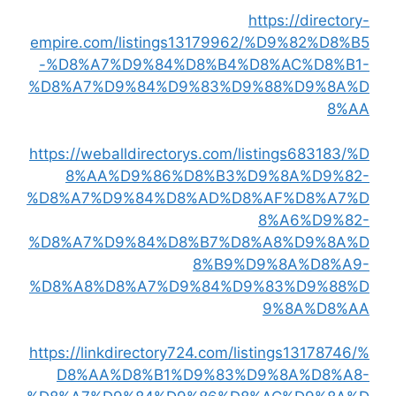
https://directory-
empire.com/listings13179962/%D9%82%D8%B5
-%D8%A7%D9%84%D8%B4%D8%AC%D8%B1-
%D8%A7%D9%84%D9%83%D9%88%D9%8A%D
8%AA
https://weballdirectorys.com/listings683183/%D
8%AA%D9%86%D8%B3%D9%8A%D9%82-
%D8%A7%D9%84%D8%AD%D8%AF%D8%A7%D
8%A6%D9%82-
%D8%A7%D9%84%D8%B7%D8%A8%D9%8A%D
8%B9%D9%8A%D8%A9-
%D8%A8%D8%A7%D9%84%D9%83%D9%88%D
9%8A%D8%AA
https://linkdirectory724.com/listings13178746/%
D8%AA%D8%B1%D9%83%D9%8A%D8%A8-