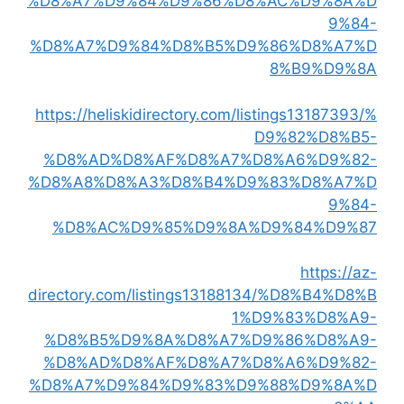
%D8%A7%D9%84%D9%86%D8%AC%D9%8A%D
9%84-
%D8%A7%D9%84%D8%B5%D9%86%D8%A7%D
8%B9%D9%8A
https://heliskidirectory.com/listings13187393/%
D9%82%D8%B5-
%D8%AD%D8%AF%D8%A7%D8%A6%D9%82-
%D8%A8%D8%A3%D8%B4%D9%83%D8%A7%D
9%84-
%D8%AC%D9%85%D9%8A%D9%84%D9%87
https://az-
directory.com/listings13188134/%D8%B4%D8%B
1%D9%83%D8%A9-
%D8%B5%D9%8A%D8%A7%D9%86%D8%A9-
%D8%AD%D8%AF%D8%A7%D8%A6%D9%82-
%D8%A7%D9%84%D9%83%D9%88%D9%8A%D