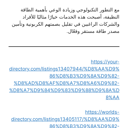
مع التطور التكنولوجي وزيادة الوعي بأهمية الطاقة
النظيفة، أصبحت هذه الخدمات خيارًا مثاليًا للأفراد
والشركات الراغبين في تقليل بصمتهم الكربونية وتأمين
مصدر طاقة مستقر وفعّال.
https://your-
directory.com/listings13407944/%D8%AA%D9%
86%D8%B3%D9%8A%D9%82-
%D8%AD%D8%AF%D8%A7%D8%A6%D9%82-
%D8%A7%D9%84%D9%83%D9%88%D9%8A%D
8%AA
https://worlds-
directory.com/listings13405117/%D8%AA%D9%
86%D8%B3%D9%8A%D9%82-