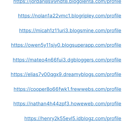
https://jordan8s99ndt8.blogolenta.com/profile
https://nolan1a22vmc1.blogripley.com/profile
https://micah1z11uri3.blogsmine.com/profile
https://owen5y11sjy0.blogsuperapp.com/profile
https://mateo4n66fui3.dgbloggers.com/profile
https://elias7v00qgx9.dreamyblogs.com/profile
https://cooper8o66fwk1.frewwebs.com/profile
https://nathan4h44zpf3.howeweb.com/profile
https://henry2k55evl5.idblogz.com/profile