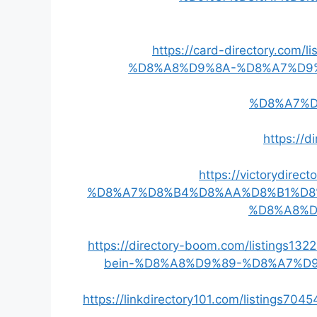
https://card-directory.c
%D8%A8%D9%8A-%D8%A7%D9
%D8%A7%D
https://d
https://victorydir
%D8%A7%D8%B4%D8%AA%D8%B1%D8
%D8%A8%D
https://directory-boom.com/listin
bein-%D8%A8%D9%89-%D8%A7%D
https://linkdirectory101.com/listi