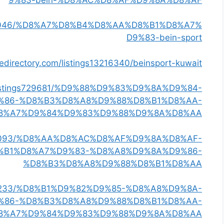
ngs724046/%D8%A7%D8%B4%D8%AA%D8%B1%D8%A7%
D9%83-bein-sport
cedirectory.com/listings13216340/beinsport-kuwait
m/listings729681/%D9%88%D9%83%D9%8A%D9%84-
%86-%D8%B3%D8%A8%D9%88%D8%B1%D8%AA-
8%A7%D9%84%D9%83%D9%88%D9%8A%D8%AA
ings708093/%D8%AA%D8%AC%D8%AF%D9%8A%D8%AF-
%B1%D8%A7%D9%83-%D8%A8%D9%8A%D9%86-
%D8%B3%D8%A8%D9%88%D8%B1%D8%AA
ngs701233/%D8%B1%D9%82%D9%85-%D8%A8%D9%8A-
%86-%D8%B3%D8%A8%D9%88%D8%B1%D8%AA-
8%A7%D9%84%D9%83%D9%88%D9%8A%D8%AA