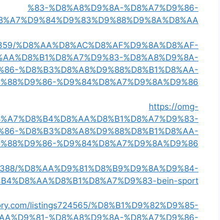
%83-%D8%A8%D9%8A-%D8%A7%D9%86-
8%A7%D9%84%D9%83%D9%88%D9%8A%D8%AA
ngs13413359/%D8%AA%D8%AC%D8%AF%D9%8A%D8%AF-
%AA%D8%B1%D8%A7%D9%83-%D8%A8%D9%8A-
%86-%D8%B3%D8%A8%D9%88%D8%B1%D8%AA-
%88%D9%86-%D9%84%D8%A7%D9%8A%D9%86
https://omg-
97/%D8%A7%D8%B4%D8%AA%D8%B1%D8%A7%D9%83-
%86-%D8%B3%D8%A8%D9%88%D8%B1%D8%AA-
%88%D9%86-%D9%84%D8%A7%D9%8A%D9%86
tings738388/%D8%AA%D9%81%D8%B9%D9%8A%D9%84-
B4%D8%AA%D8%B1%D8%A7%D9%83-bein-sport
ctory.com/listings724565/%D8%B1%D9%82%D9%85-
AA%D9%81-%D8%A8%D9%8A-%D8%A7%D9%86-