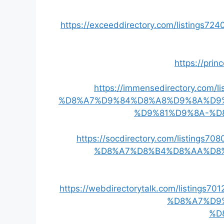
https://exceeddirectory.com/listi
https://prin
https://immensedirectory.co
%D8%A7%D9%84%D8%A8%D9%8A%D9
%D9%81%D9%8A-%D
https://socdirectory.com/list
%D8%A7%D8%B4%D8%AA%D8
https://webdirectorytalk.com/listi
%D8%A7%D9
%D