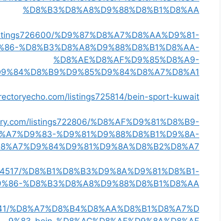
%D8%B3%D8%A8%D9%88%D8%B1%D8%AA
om/listings726600/%D9%87%D8%A7%D8%AA%D9%81-
%86-%D8%B3%D8%A8%D9%88%D8%B1%D8%AA-
%D8%AE%D8%AF%D9%85%D8%A9-
9%84%D8%B9%D9%85%D9%84%D8%A7%D8%A1
irectoryecho.com/listings725814/bein-sport-kuwait
ectory.com/listings722806/%D8%AF%D9%81%D8%B9-
%A7%D9%83-%D9%81%D9%88%D8%B1%D9%8A-
8%A7%D9%84%D9%81%D9%8A%D8%B2%D8%A7
gs13224517/%D8%B1%D8%B3%D9%8A%D9%81%D8%B1-
9%86-%D8%B3%D8%A8%D9%88%D8%B1%D8%AA
ngs704541/%D8%A7%D8%B4%D8%AA%D8%B1%D8%A7%D
9%83-bein-%D8%AC%D8%AF%D9%8A%D8%AF