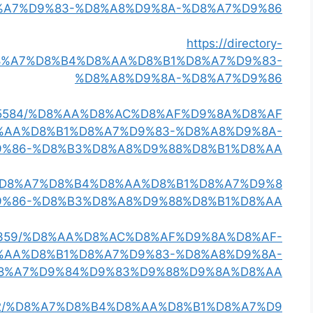
%A7%D9%83-%D8%A8%D9%8A-%D8%A7%D9%86
https://directory-
0/%D8%A7%D8%B4%D8%AA%D8%B1%D8%A7%D9%83-
%D8%A8%D9%8A-%D8%A7%D9%86
ngs13415584/%D8%AA%D8%AC%D8%AF%D9%8A%D8%AF
%AA%D8%B1%D8%A7%D9%83-%D8%A8%D9%8A-
9%86-%D8%B3%D8%A8%D9%88%D8%B1%D8%AA
13442/%D8%A7%D8%B4%D8%AA%D8%B1%D8%A7%D9%8
9%86-%D8%B3%D8%A8%D9%88%D8%B1%D8%AA
ings918359/%D8%AA%D8%AC%D8%AF%D9%8A%D8%AF-
%AA%D8%B1%D8%A7%D9%83-%D8%A8%D9%8A-
8%A7%D9%84%D9%83%D9%88%D9%8A%D8%AA
gs917812/%D8%A7%D8%B4%D8%AA%D8%B1%D8%A7%D9