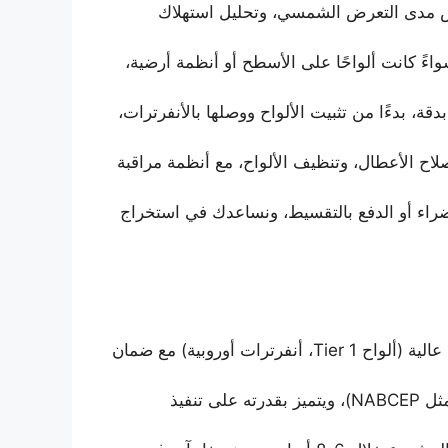
اس مدى التعرض الشمسي، وتحليل استهلاك
واءً كانت ألواحًا على الأسطح أو أنظمة أرضية،
قة، بدءًا من تثبيت الألواح ووصلها بالأنفرترات،
اح الأعطال، وتنظيف الألواح، مع أنظمة مراقبة
اء أو الدفع بالتقسيط، ونساعدك في استخراج
: نستخدم مكونات عالمية ذات كفاءة عالية (ألواح Tier 1، أنفرترات أوروبية) مع ضمان
: فريقنا حاصل على شهادات دولية (مثل NABCEP)، ويتميز بقدرته على تنفيذ