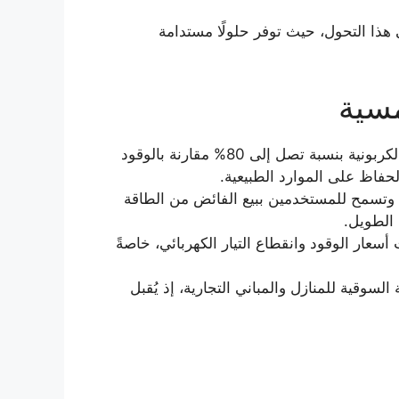
هذا التحول، حيث توفر حلولًا مستدامة
سية
: تُقلل الأنظمة الشمسية من الانبعاثات الكربونية بنسبة تصل إلى 80% مقارنة بالوقود
حفاظ على الموارد الطبيعية.
فض فواتير الكهرباء بنسبة 50-90%، وتسمح للمستخدمين ببيع الفائض من الطاقة
 الطويل.
سعار الوقود وانقطاع التيار الكهربائي، خاصةً
لسوقية للمنازل والمباني التجارية، إذ يُقبل