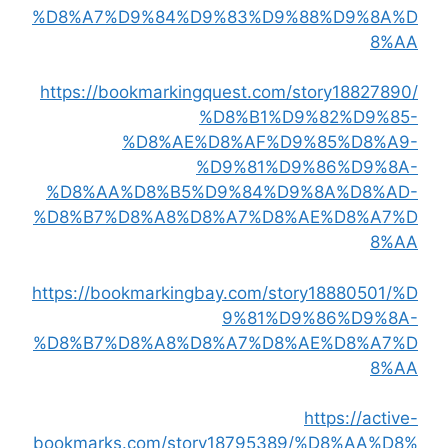
%D8%A7%D9%84%D9%83%D9%88%D9%8A%D
8%AA
https://bookmarkingquest.com/story18827890/
%D8%B1%D9%82%D9%85-
%D8%AE%D8%AF%D9%85%D8%A9-
%D9%81%D9%86%D9%8A-
%D8%AA%D8%B5%D9%84%D9%8A%D8%AD-
%D8%B7%D8%A8%D8%A7%D8%AE%D8%A7%D
8%AA
https://bookmarkingbay.com/story18880501/%D
9%81%D9%86%D9%8A-
%D8%B7%D8%A8%D8%A7%D8%AE%D8%A7%D
8%AA
https://active-
bookmarks.com/story18795389/%D8%AA%D8%