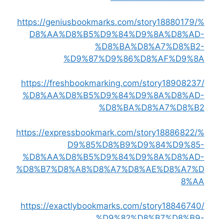
https://geniusbookmarks.com/story18880179/%
D8%AA%D8%B5%D9%84%D9%8A%D8%AD-
%D8%BA%D8%A7%D8%B2-
%D9%87%D9%86%D8%AF%D9%8A
https://freshbookmarking.com/story18908237/
%D8%AA%D8%B5%D9%84%D9%8A%D8%AD-
%D8%BA%D8%A7%D8%B2
https://expressbookmark.com/story18886822/%
D9%85%D8%B9%D9%84%D9%85-
%D8%AA%D8%B5%D9%84%D9%8A%D8%AD-
%D8%B7%D8%A8%D8%A7%D8%AE%D8%A7%D
8%AA
https://exactlybookmarks.com/story18846740/
%D9%82%D8%B7%D8%B9-