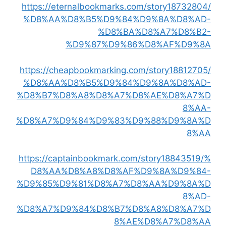
https://eternalbookmarks.com/story18732804/
%D8%AA%D8%B5%D9%84%D9%8A%D8%AD-
%D8%BA%D8%A7%D8%B2-
%D9%87%D9%86%D8%AF%D9%8A
https://cheapbookmarking.com/story18812705/
%D8%AA%D8%B5%D9%84%D9%8A%D8%AD-
%D8%B7%D8%A8%D8%A7%D8%AE%D8%A7%D
8%AA-
%D8%A7%D9%84%D9%83%D9%88%D9%8A%D
8%AA
https://captainbookmark.com/story18843519/%
D8%AA%D8%A8%D8%AF%D9%8A%D9%84-
%D9%85%D9%81%D8%A7%D8%AA%D9%8A%D
8%AD-
%D8%A7%D9%84%D8%B7%D8%A8%D8%A7%D
8%AE%D8%A7%D8%AA