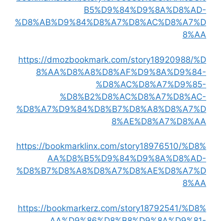
B5%D9%84%D9%8A%D8%AD-
%D8%AB%D9%84%D8%A7%D8%AC%D8%A7%D
8%AA
https://dmozbookmark.com/story18920988/%D
8%AA%D8%A8%D8%AF%D9%8A%D9%84-
%D8%AC%D8%A7%D9%85-
%D8%B2%D8%AC%D8%A7%D8%AC-
%D8%A7%D9%84%D8%B7%D8%A8%D8%A7%D
8%AE%D8%A7%D8%AA
https://bookmarklinx.com/story18976510/%D8%
AA%D8%B5%D9%84%D9%8A%D8%AD-
%D8%B7%D8%A8%D8%A7%D8%AE%D8%A7%D
8%AA
https://bookmarkerz.com/story18792541/%D8%
AA%D9%86%D8%B8%D9%8A%D9%81-