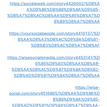
https://socialeweb.com/story4426002/%D8%A
A%D9%86%D8%B8%D9%8A%D9%85-
%D8%A7%D8%AC%D8%AA%D9%85%D8%A7%D
8%B9%D8%A7%D8%AA
https://yoursocialpeople.com/story4410137/%D
8%AA%D8%A3%D8%AC%D9%8A%D8%B1-
%D8%B3%D8%AC%D8%A7%D8%AF
https://wisesocialsmedia.com/story4453141/%D
9%85%D9%83%D8%AA%D8%A8-
%D8%AA%D8%AC%D9%87%D9%8A%D8%B2-
%D8%AD%D9%81%D9%84%D8%A7%D8%AA
https://wise-
social.com/story4516865/%D8%AA%D9%86%D
8%B8%D9%8A%D9%85-
%D8%AD%D9%81%D9%84%D8%A7%D8%AA-