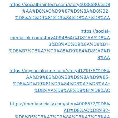
https://socialbraintech.com/story4038530/%D8
%AA%D8%AC%D9%87%D9%8A%D8%B2-
%D8%AD%D9%81%D9%84%D8%A7%D8%AA
https://social-
medialink.com/story4094854/%D8%AA%D8%A
3%D8%AC%D9%8A%D8%B1-
%D8%B7%D8%A7%D9%88%D9%84%D8%A7%D
8%AA
https://mysocialname.com/story4121978/%D8%
AA%D9%86%D8%B8%D9%8A%D9%85-
%D8%AD%D9%81%D9%84%D8%A7%D8%AA-
%D8%AA%D8%AE%D8%B1%D8%AC
https://mediasocially.com/story4008577/%D8%
AD%D8%AC%D8%B2-
%D8%B5%D8%A7%D9%84%D8%A7%D8%AA