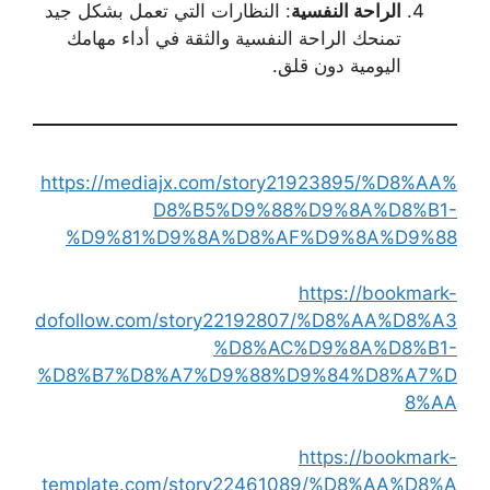
الراحة النفسية
: النظارات التي تعمل بشكل جيد
تمنحك الراحة النفسية والثقة في أداء مهامك
اليومية دون قلق.
https://mediajx.com/story21923895/%D8%AA%
D8%B5%D9%88%D9%8A%D8%B1-
%D9%81%D9%8A%D8%AF%D9%8A%D9%88
https://bookmark-
dofollow.com/story22192807/%D8%AA%D8%A3
%D8%AC%D9%8A%D8%B1-
%D8%B7%D8%A7%D9%88%D9%84%D8%A7%D
8%AA
https://bookmark-
template.com/story22461089/%D8%AA%D8%A