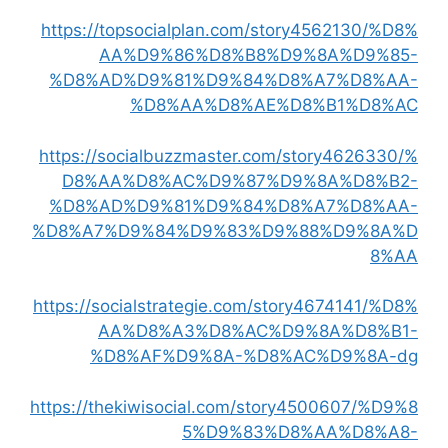
https://topsocialplan.com/story4562130/%D8%
AA%D9%86%D8%B8%D9%8A%D9%85-
%D8%AD%D9%81%D9%84%D8%A7%D8%AA-
%D8%AA%D8%AE%D8%B1%D8%AC
https://socialbuzzmaster.com/story4626330/%
D8%AA%D8%AC%D9%87%D9%8A%D8%B2-
%D8%AD%D9%81%D9%84%D8%A7%D8%AA-
%D8%A7%D9%84%D9%83%D9%88%D9%8A%D
8%AA
https://socialstrategie.com/story4674141/%D8%
AA%D8%A3%D8%AC%D9%8A%D8%B1-
%D8%AF%D9%8A-%D8%AC%D9%8A-dg
https://thekiwisocial.com/story4500607/%D9%8
5%D9%83%D8%AA%D8%A8-