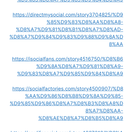
https://directmysocial.com/story3704825/%D9
%85%D9%83%D8%AA%D8%A8-
%D8%A7%D9%81%D8%B1%D8%A7%D8%AD-
%D8%A7%D9%84%D9%83%D9%88%D9%8A%D
8%AA
https://isocialfans.com/story4516750/%D8%B6
%D9%8A%D8%A7%D9%81%D8%A9-
%D9%83%D8%A7%D9%85%D9%84%D8%A9
https://socialfactories.com/story4500907/%D8
%AA%D9%86%D8%B8%D9%8A%D9%85-
%D9%85%D9%86%D8%A7%D8%B3%D8%A8%D
8%A7%D8%AA-
%D8%AE%D8%A7%D8%B5%D8%A9