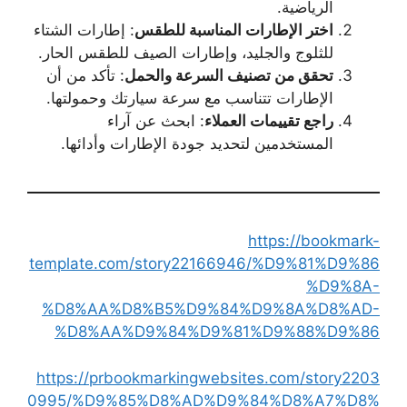
الرياضية.
اختر الإطارات المناسبة للطقس
: إطارات الشتاء
للثلوج والجليد، وإطارات الصيف للطقس الحار.
تحقق من تصنيف السرعة والحمل
: تأكد من أن
الإطارات تتناسب مع سرعة سيارتك وحمولتها.
راجع تقييمات العملاء
: ابحث عن آراء
المستخدمين لتحديد جودة الإطارات وأدائها.
https://bookmark-
template.com/story22166946/%D9%81%D9%86
%D9%8A-
%D8%AA%D8%B5%D9%84%D9%8A%D8%AD-
%D8%AA%D9%84%D9%81%D9%88%D9%86
https://prbookmarkingwebsites.com/story2203
0995/%D9%85%D8%AD%D9%84%D8%A7%D8%