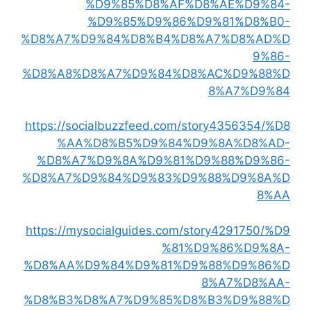
%D9%85%D8%AF%D8%AE%D9%84-
%D9%85%D9%86%D9%81%D8%B0-
%D8%A7%D9%84%D8%B4%D8%A7%D8%AD%D
9%86-
%D8%A8%D8%A7%D9%84%D8%AC%D9%88%D
8%A7%D9%84
https://socialbuzzfeed.com/story4356354/%D8
%AA%D8%B5%D9%84%D9%8A%D8%AD-
%D8%A7%D9%8A%D9%81%D9%88%D9%86-
%D8%A7%D9%84%D9%83%D9%88%D9%8A%D
8%AA
https://mysocialguides.com/story4291750/%D9
%81%D9%86%D9%8A-
%D8%AA%D9%84%D9%81%D9%88%D9%86%D
8%A7%D8%AA-
%D8%B3%D8%A7%D9%85%D8%B3%D9%88%D