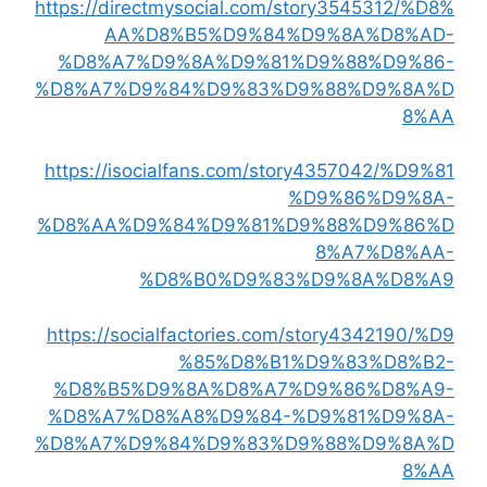
https://directmysocial.com/story3545312/%D8%
AA%D8%B5%D9%84%D9%8A%D8%AD-
%D8%A7%D9%8A%D9%81%D9%88%D9%86-
%D8%A7%D9%84%D9%83%D9%88%D9%8A%D
8%AA
https://isocialfans.com/story4357042/%D9%81
%D9%86%D9%8A-
%D8%AA%D9%84%D9%81%D9%88%D9%86%D
8%A7%D8%AA-
%D8%B0%D9%83%D9%8A%D8%A9
https://socialfactories.com/story4342190/%D9
%85%D8%B1%D9%83%D8%B2-
%D8%B5%D9%8A%D8%A7%D9%86%D8%A9-
%D8%A7%D8%A8%D9%84-%D9%81%D9%8A-
%D8%A7%D9%84%D9%83%D9%88%D9%8A%D
8%AA