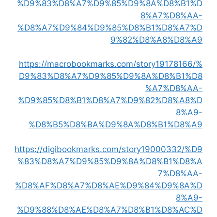
%D9%83%D8%A7%D9%85%D9%8A%D8%B1%D
8%A7%D8%AA-
%D8%A7%D9%84%D9%85%D8%B1%D8%A7%D
9%82%D8%A8%D8%A9
https://macrobookmarks.com/story19178166/%
D9%83%D8%A7%D9%85%D9%8A%D8%B1%D8
%A7%D8%AA-
%D9%85%D8%B1%D8%A7%D9%82%D8%A8%D
8%A9-
%D8%B5%D8%BA%D9%8A%D8%B1%D8%A9
https://digibookmarks.com/story19000332/%D9
%83%D8%A7%D9%85%D9%8A%D8%B1%D8%A
7%D8%AA-
%D8%AF%D8%A7%D8%AE%D9%84%D9%8A%D
8%A9-
%D9%88%D8%AE%D8%A7%D8%B1%D8%AC%D