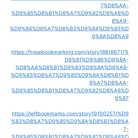
7%D8%AA-
%D9%85%D8%B1%D8%A7%D9%82%D8%A8%D
8%A9-
%D9%84%D8%A7%D8%B3%D9%84%D9%83%D
9%8A%D8%A9
https://hypebookmarking.com/story18818671/%
D9%81%D9%86%D9%8A-
%D8%AA%D8%B1%D9%83%D9%8A%D8%A8-
%D9%83%D8%A7%D9%85%D9%8A%D8%B1%D
8%A7%D8%AA-
%D9%85%D8%B1%D8%A7%D9%82%D8%A8%D
9%87
https://leftbookmarks.com/story19100257/%D9
%83%D8%A7%D9%85%D9%8A%D8%B1%D8%A
7-
%D9%85%D8%B1%D8%A7%D9%82%D8%A8%D