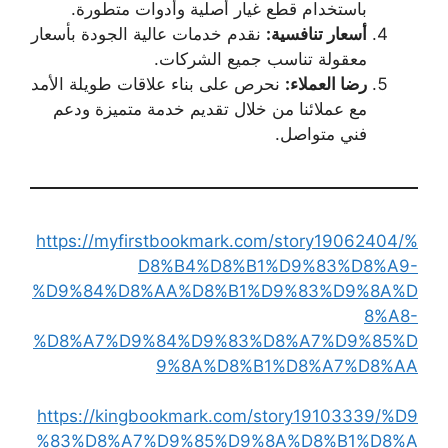
باستخدام قطع غيار أصلية وأدوات متطورة.
أسعار تنافسية
:
نقدم خدمات عالية الجودة بأسعار
معقولة تناسب جميع الشركات.
رضا العملاء
:
نحرص على بناء علاقات طويلة الأمد
مع عملائنا من خلال تقديم خدمة متميزة ودعم
فني متواصل.
https://myfirstbookmark.com/story19062404/%
D8%B4%D8%B1%D9%83%D8%A9-
%D9%84%D8%AA%D8%B1%D9%83%D9%8A%D
8%A8-
%D8%A7%D9%84%D9%83%D8%A7%D9%85%D
9%8A%D8%B1%D8%A7%D8%AA
https://kingbookmark.com/story19103339/%D9
%83%D8%A7%D9%85%D9%8A%D8%B1%D8%A