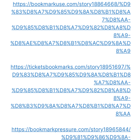
https://bookmarkuse.com/story18864668/%D9
%83%D8%A7%D9%85%D9%8A%D8%B1%D8%A
7%D8%AA-
%D9%85%D8%B1%D8%A7%D9%82%D8%A8%D
8%A9-
%D8%AE%D8%A7%D8%B1%D8%AC%D9%8A%D
8%A9
https://ticketsbookmarks.com/story18951697/%
D9%83%D8%A7%D9%85%D9%8A%D8%B1%D8
%A7%D8%AA-
%D9%85%D8%B1%D8%A7%D9%82%D8%A8%D
8%A9-
%D8%B3%D9%8A%D8%A7%D8%B1%D8%A7%D
8%AA
https://bookmarkpressure.com/story18965844/
%D9%81%D9%86%D9%8A-