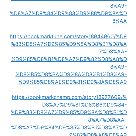
8%A9-
%D8%A7%D9%84%D9%83%D9%88%D9%8A%D
8%AA
https://bookmarktune.com/story18944960/%D9
%83%D8%A7%D9%85%D9%8A%D8%B1%D8%A
7%D8%AA-
%D9%85%D8%B1%D8%A7%D9%82%D8%A8%D
8%A9-
%D8%B5%D8%BA%D9%8A%D8%B1%D8%A9-
%D9%85%D8%AE%D9%81%D9%8A%D8%A9
https://bookmarkchamp.com/story18977609/%
D8%A7%D9%81%D8%B6%D9%84-
%D9%83%D8%A7%D9%85%D9%8A%D8%B1%D
8%A7%D8%AA-
%D8%A7%D9%84%D9%85%D8%B1%D8%A7%D
9%82%D8%A8%D8%A9