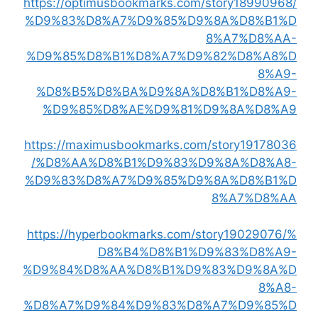
https://optimusbookmarks.com/story18990968/
%D9%83%D8%A7%D9%85%D9%8A%D8%B1%D
8%A7%D8%AA-
%D9%85%D8%B1%D8%A7%D9%82%D8%A8%D
8%A9-
%D8%B5%D8%BA%D9%8A%D8%B1%D8%A9-
%D9%85%D8%AE%D9%81%D9%8A%D8%A9
https://maximusbookmarks.com/story19178036
/%D8%AA%D8%B1%D9%83%D9%8A%D8%A8-
%D9%83%D8%A7%D9%85%D9%8A%D8%B1%D
8%A7%D8%AA
https://hyperbookmarks.com/story19029076/%
D8%B4%D8%B1%D9%83%D8%A9-
%D9%84%D8%AA%D8%B1%D9%83%D9%8A%D
8%A8-
%D8%A7%D9%84%D9%83%D8%A7%D9%85%D