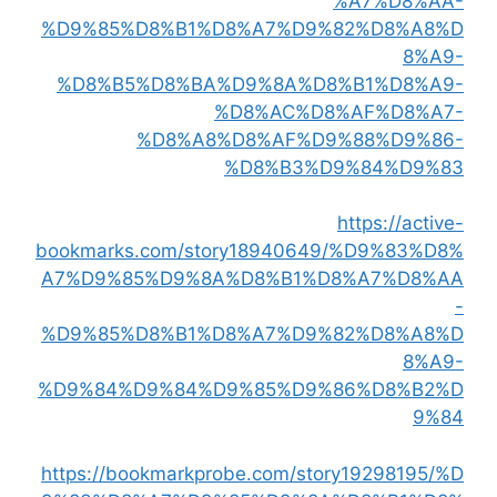
%A7%D8%AA-
%D9%85%D8%B1%D8%A7%D9%82%D8%A8%D
8%A9-
%D8%B5%D8%BA%D9%8A%D8%B1%D8%A9-
%D8%AC%D8%AF%D8%A7-
%D8%A8%D8%AF%D9%88%D9%86-
%D8%B3%D9%84%D9%83
https://active-
bookmarks.com/story18940649/%D9%83%D8%
A7%D9%85%D9%8A%D8%B1%D8%A7%D8%AA
-
%D9%85%D8%B1%D8%A7%D9%82%D8%A8%D
8%A9-
%D9%84%D9%84%D9%85%D9%86%D8%B2%D
9%84
https://bookmarkprobe.com/story19298195/%D