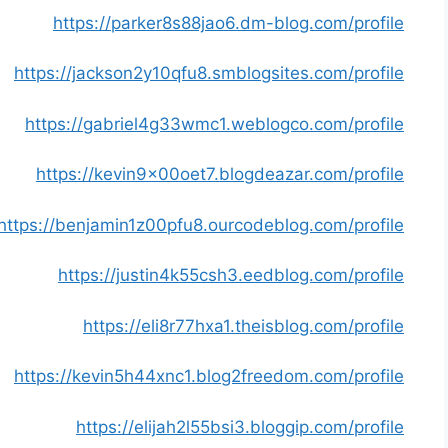
https://parker8s88jao6.dm-blog.com/profile
https://jackson2y10qfu8.smblogsites.com/profile
https://gabriel4g33wmc1.weblogco.com/profile
https://kevin9x00oet7.blogdeazar.com/profile
https://benjamin1z00pfu8.ourcodeblog.com/profile
https://justin4k55csh3.eedblog.com/profile
https://eli8r77hxa1.theisblog.com/profile
https://kevin5h44xnc1.blog2freedom.com/profile
https://elijah2l55bsi3.bloggip.com/profile