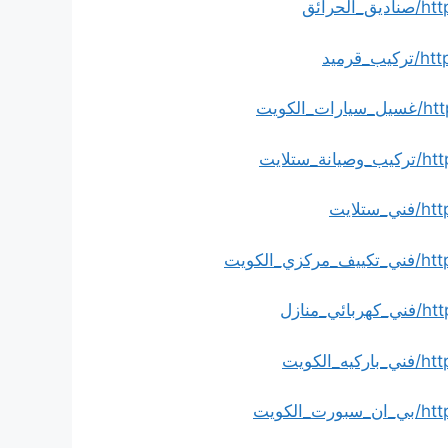
رائق
ميد
ويت
لايت
ايت
كويت
نازل
كويت
كويت