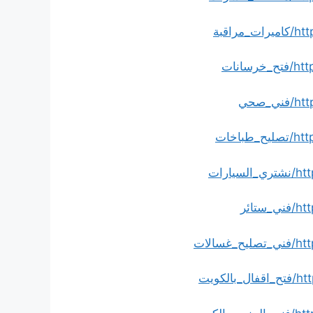
اقبة
نات
صحي
اخات
رات
ائر
لات
ويت