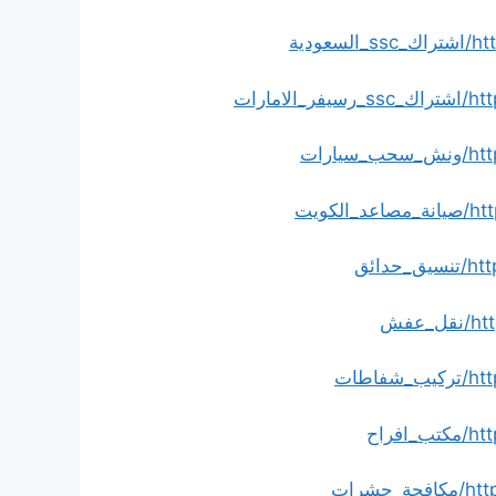
دية
ارات
رات
ويت
ائق
عفش
طات
راح
شرات