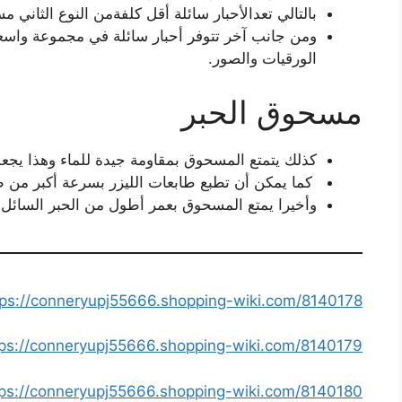
بالتالي تعدالأحبار سائلة أقل كلفةمن النوع الثاني م
ومن جانب آخر تتوفر أحبار سائلة في مجموعة واسعة 
الورقيات والصور.
مسحوق الحبر
كذلك يتمتع المسحوق بمقاومة جيدة للماء وهذا يجعل
كما يمكن أن تطبع طابعات الليزر بسرعة أكبر من ط
وأخيرا يمتع المسحوق بعمر أطول من الحبر السائل.
https://conneryupj55666.shopping-wiki.com/8140178/اشتراك_
https://conneryupj55666.shopping-wiki.com/8140179/بديل_الرخام_وال
https://conneryupj55666.shopping-wiki.com/8140180/اشتراك_ssc_الك