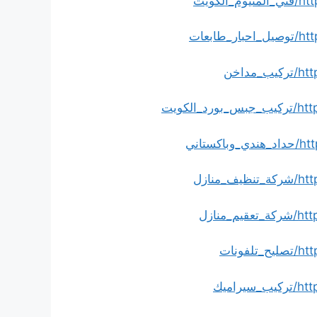
كويت
بعات
اخن
كويت
تاني
نازل
نازل
نات
اميك