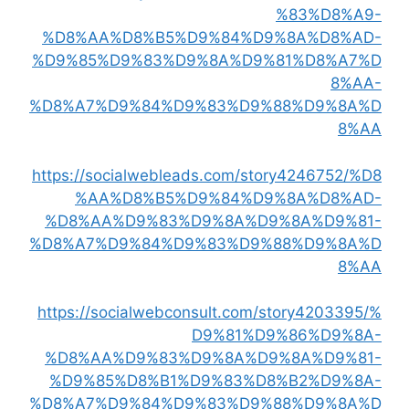
%83%D8%A9-
%D8%AA%D8%B5%D9%84%D9%8A%D8%AD-
%D9%85%D9%83%D9%8A%D9%81%D8%A7%D
8%AA-
%D8%A7%D9%84%D9%83%D9%88%D9%8A%D
8%AA
https://socialwebleads.com/story4246752/%D8
%AA%D8%B5%D9%84%D9%8A%D8%AD-
%D8%AA%D9%83%D9%8A%D9%8A%D9%81-
%D8%A7%D9%84%D9%83%D9%88%D9%8A%D
8%AA
https://socialwebconsult.com/story4203395/%
D9%81%D9%86%D9%8A-
%D8%AA%D9%83%D9%8A%D9%8A%D9%81-
%D9%85%D8%B1%D9%83%D8%B2%D9%8A-
%D8%A7%D9%84%D9%83%D9%88%D9%8A%D