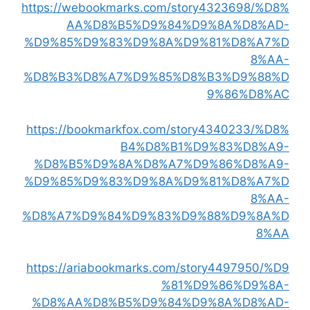
https://webookmarks.com/story4323698/%D8%
AA%D8%B5%D9%84%D9%8A%D8%AD-
%D9%85%D9%83%D9%8A%D9%81%D8%A7%D
8%AA-
%D8%B3%D8%A7%D9%85%D8%B3%D9%88%D
9%86%D8%AC
https://bookmarkfox.com/story4340233/%D8%
B4%D8%B1%D9%83%D8%A9-
%D8%B5%D9%8A%D8%A7%D9%86%D8%A9-
%D9%85%D9%83%D9%8A%D9%81%D8%A7%D
8%AA-
%D8%A7%D9%84%D9%83%D9%88%D9%8A%D
8%AA
https://ariabookmarks.com/story4497950/%D9
%81%D9%86%D9%8A-
%D8%AA%D8%B5%D9%84%D9%8A%D8%AD-