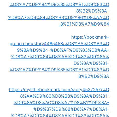
%D8%A7%D9%84%D9%85%D8%B1%D9%83%D
8%B2%D9%8A-
%D8%A7%D9%84%D8%B3%D9%86%D8%AA%D
8%B1%D8%A7%D9%84
https://bookmark-
group.com/story4485458/%D8%BA%D8%B3%D
9%8A%D9%84-%D8%AF%D9%83%D8%AA-
%D8%A7%D9%84%D8%AA%D9%83%D9%8A%
D9%8A%D9%81-
%D8%A7%D9%84%D9%85%D8%B1%D9%83%D
8%B2%D9%8A
https://mylittlebookmark.com/story4527257/%D
8%AA%D9%86%D8%B8%D9%8A%D9%81-
%D9%85%D8%AC%D8%A7%D8%B1%D9%8A-
%D9%87%D9%88%D8%A7%D8%A1-
%D8%A7%D9%84%D8%AA%D9%83%D9%8A%