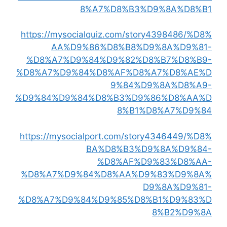
8%A7%D8%B3%D9%8A%D8%B1
https://mysocialquiz.com/story4398486/%D8%
AA%D9%86%D8%B8%D9%8A%D9%81-
%D8%A7%D9%84%D9%82%D8%B7%D8%B9-
%D8%A7%D9%84%D8%AF%D8%A7%D8%AE%D
9%84%D9%8A%D8%A9-
%D9%84%D9%84%D8%B3%D9%86%D8%AA%D
8%B1%D8%A7%D9%84
https://mysocialport.com/story4346449/%D8%
BA%D8%B3%D9%8A%D9%84-
%D8%AF%D9%83%D8%AA-
%D8%A7%D9%84%D8%AA%D9%83%D9%8A%
D9%8A%D9%81-
%D8%A7%D9%84%D9%85%D8%B1%D9%83%D
8%B2%D9%8A