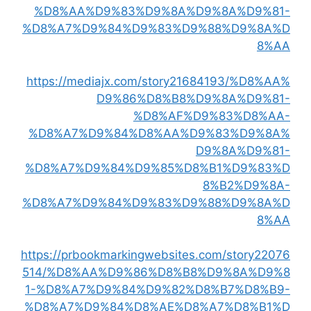
%D8%AA%D9%83%D9%8A%D9%8A%D9%81-
%D8%A7%D9%84%D9%83%D9%88%D9%8A%D
8%AA
https://mediajx.com/story21684193/%D8%AA%
D9%86%D8%B8%D9%8A%D9%81-
%D8%AF%D9%83%D8%AA-
%D8%A7%D9%84%D8%AA%D9%83%D9%8A%
D9%8A%D9%81-
%D8%A7%D9%84%D9%85%D8%B1%D9%83%D
8%B2%D9%8A-
%D8%A7%D9%84%D9%83%D9%88%D9%8A%D
8%AA
https://prbookmarkingwebsites.com/story22076
514/%D8%AA%D9%86%D8%B8%D9%8A%D9%8
1-%D8%A7%D9%84%D9%82%D8%B7%D8%B9-
%D8%A7%D9%84%D8%AE%D8%A7%D8%B1%D