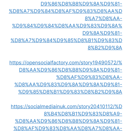
D9%86%D8%B8%D9%8A%D9%81-
%D8%A7%D9%84%D8%AF%D9%83%D8%AA%D
8%A7%D8%AA-
%D9%84%D9%84%D8%AA%D9%83%D9%8A%
D9%8A%D9%81-
%D8%A7%D9%84%D9%85%D8%B1%D9%83%D
8%B2%D9%8A
https://opensocialfactory.com/story19490572/%
D8%AA%D9%86%D8%B8%D9%8A%D9%81-
%D8%AF%D9%83%D8%AA-
%D8%AA%D9%83%D9%8A%D9%8A%D9%81-
%D9%85%D8%B1%D9%83%D8%B2%D9%8A
https://socialmediainuk.com/story20410112/%D
8%B4%D8%B1%D9%83%D8%A9-
%D8%AA%D9%86%D8%B8%D9%8A%D9%81-
%D8%AF%D9%83%D8%AA%D8%A7%D8%AA-