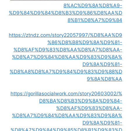
8%AC%D9%8A%D8%A9-
%D9%84%D9%84%D8%B3%D9%86%D8%AA%D
8%B1%D8%A7%D9%84
https://ztndz.com/story22057997/%D8%AA%D9
%86%D8%B8%D9%8A%D9%81-
%D8%AF%D9%83%D8%AA%D8%A7%D8%AA-
%D8%A7%D9%84%D8%AA%D9%83%D9%8A%
D9%8A%D9%81-
%D8%A8%D8%A7%D9%84%D9%83%D9%88%D
9%8A%D8%AA
https://gorillasocialwork.com/story20603002/%
D8%BA%D8%B3%D9%8A%D9%84-
%D8%AF%D9%83%D8%AA-
%D8%A7%D9%84%D8%AA%D9%83%D9%8A%
D9%8A%D9%81-
%D8%A7%D9%84%D9%85%D8%B1%D9%83%D