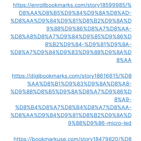
https://enrollbookmarks.com/story18599985/%
D8%AA%D8%B5%D9%84%D9%8A%D8%AD-
%D8%AA%D9%84%D9%81%D8%B2%D9%8A%D
9%88%D9%86%D8%A7%D8%AA-
%D8%A8%D8%A7%D9%84%D9%85%D9%86%D
8%B2%D9%84-%D9%81%D9%8A-
%D8%A7%D9%84%D9%83%D9%88%D9%8A%D
8%AA
https://digibookmarks.com/story18616615/%D8
%AA%D8%B1%D9%83%D9%8A%D8%A8-
%D9%88%D8%B5%D9%8A%D8%A7%D9%86%D
8%A9-
%D8%B4%D8%A7%D8%B4%D8%A7%D8%AA-
%D8%AA%D9%84%D9%81%D8%B2%D9%8A%D
9%88%D9%86-micro-led
https://bookmarkuse.com/story18479820/%D8