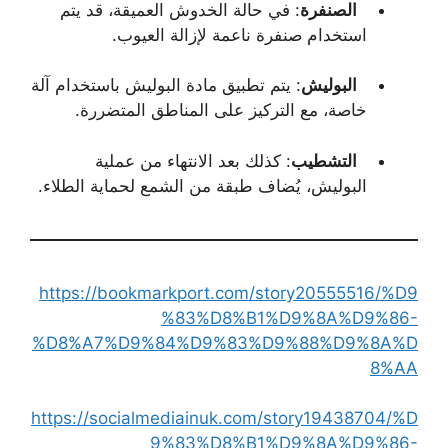
الصنفرة
: في حالة الخدوش العميقة، قد يتم
استخدام صنفرة ناعمة لإزالة العيوب.
البوليش
: يتم تطبيق مادة البوليش باستخدام آلة
خاصة، مع التركيز على المناطق المتضررة.
التشطيب
: كذلك بعد الانتهاء من عملية
البوليش، يُضاف طبقة من الشمع لحماية الطلاء.
https://bookmarkport.com/story20555516/%D9
%83%D8%B1%D9%8A%D9%86-
%D8%A7%D9%84%D9%83%D9%88%D9%8A%D
8%AA
https://socialmediainuk.com/story19438704/%D
9%83%D8%B1%D9%8A%D9%86-