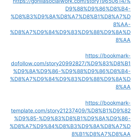
https://gorillasocialwork.com/story19650614/%
D9%88%D9%86%D8%B4-
%D8%B3%D9%8A%D8%A7%D8%B1%D8%A7%D
8%AA-
%D8%A7%D9%84%D9%83%D9%88%D9%8A%D
8%AA
https://bookmark-
dofollow.com/story20992827/%D9%83%D8%B1
%D9%8A%D9%86-%D9%88%D9%86%D8%B4-
%D8%A7%D9%84%D9%83%D9%88%D9%8A%D
8%AA
https://bookmark-
template.com/story21237409/%D8%B1%D9%82
%D9%85-%D9%83%D8%B1%D9%8A%D9%86-
%D8%A7%D9%84%D8%B3%D9%8A%D8%A7%D
8%B1%D8%A7%D8%AA