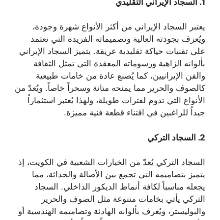
1.
السجاد الإيراني التقليدي
يعتبر السجاد الإيراني من أكثر الأنواع شهرة وجودة،
ويُعرف بجودته العالية وتصميماته الفريدة التي تعتمد
على تقنيات حياكة تقليدية عريقة. يتميز السجاد الإيراني
بألوانه الزاهية ورسوماته المعقدة التي تمثل الثقافة
والفن الإيرانيين، كما يُصنع عادة من خامات طبيعية
كالصوف والحرير مما يمنحه متانة وسحراً خاصاً. ويُعدّ من
الأنواع التي تدوم لفترات طويلة، ولهذا يُعتبر استثماراً
جيداُ للراغبين في اقتناء قطعة فنية مميزة.
2.
السجاد التركي
السجاد التركي يُعدّ من الخيارات الشعبية في الكويت، إذ
يتميز بتصاميمه التي تجمع بين الأصالة والحداثة، مما
يجعله مناسباً لكافة أنماط الديكور الداخلي. السجاد
التركي يأتي بخامات متنوعة مثل الصوف والحرير
والبوليستر، ويُعرف بألوانه الهادئة وتصاميمه الهندسية أو