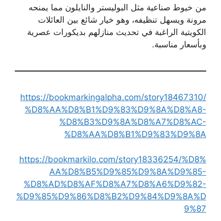
من خيوط صناعية مثل البوليستر والنايلون مما يمنحه
مرونة ويسهل تنظيفه، وهو خيار شائع بين العائلات
الكويتية الراغبة في تحديث منازلهم بديكورات عصرية
وبأسعار مناسبة.
https://bookmarkingalpha.com/story18467310/
%D8%AA%D8%B1%D9%83%D9%8A%D8%A8-
%D8%B3%D9%8A%D8%A7%D8%AC-
%D8%AA%D8%B1%D9%83%D9%8A
https://bookmarkilo.com/story18336254/%D8%
AA%D8%B5%D9%85%D9%8A%D9%85-
%D8%AD%D8%AF%D8%A7%D8%A6%D9%82-
%D9%85%D9%86%D8%B2%D9%84%D9%8A%D
9%87