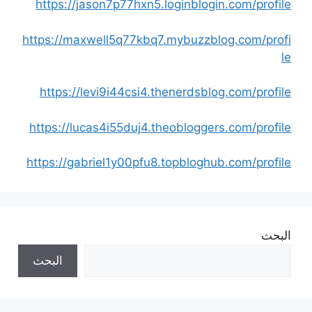
https://jason7p77hxn5.loginblogin.com/profile
https://maxwell5q77kbq7.mybuzzblog.com/profi
le
https://levi9i44csi4.thenerdsblog.com/profile
https://lucas4i55duj4.theobloggers.com/profile
https://gabriel1y00pfu8.topbloghub.com/profile
البحث
البحث