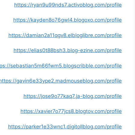
https://ryan9u99nds7.activoblog.com/profile
https://kayden8o76gwl4.blogoxo.com/profile
https://damian2a11qgv8.elbloglibre.com/profile
https://elias0t88bsh3.blog-ezine.com/profile
tps://sebastian5m66fwm5.blogscribble.com/profile
https://gavin6e33ype2.madmouseblog.com/profile
https://jose9o77kaq7.ja-blog.com/profile
https://xavier7o77jcs8.blogtov.com/profile
https://parker1e33wnc1.digitollblog.com/profile