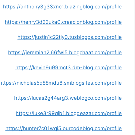
https://anthony3g33xnc1.blazingblog.com/profile
https://henry3d22uka0.creacionblog.com/profile
https://justin1c22tjy0.tusblogos.com/profile
https://jeremiah2l66fwl5.blogchaat.com/profile
https://kevin9u99mct3.dm-blog.com/profile
https://nicholas5q88mdu8.smblogsites.com/profile
https://lucas2g44arg3.weblogco.com/profile
https://luke3r99qjb1.blogdeazar.com/profile
https://hunter7c01wqi5.ourcodeblog.com/profile