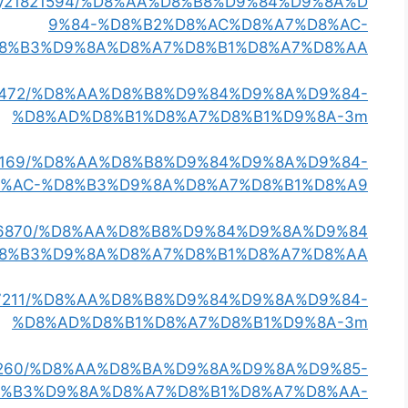
/story21821594/%D8%AA%D8%B8%D9%84%D9%8A%D
9%84-%D8%B2%D8%AC%D8%A7%D8%AC-
8%B3%D9%8A%D8%A7%D8%B1%D8%A7%D8%AA
y20151472/%D8%AA%D8%B8%D9%84%D9%8A%D9%84-
%D8%AD%D8%B1%D8%A7%D8%B1%D9%8A-3m
y21791169/%D8%AA%D8%B8%D9%84%D9%8A%D9%84-
%AC-%D8%B3%D9%8A%D8%A7%D8%B1%D8%A9
ry19236870/%D8%AA%D8%B8%D9%84%D9%8A%D9%84
8%B3%D9%8A%D8%A7%D8%B1%D8%A7%D8%AA
21807211/%D8%AA%D8%B8%D9%84%D9%8A%D9%84-
%D8%AD%D8%B1%D8%A7%D8%B1%D9%8A-3m
ry20350260/%D8%AA%D8%BA%D9%8A%D9%8A%D9%85-
%B3%D9%8A%D8%A7%D8%B1%D8%A7%D8%AA-