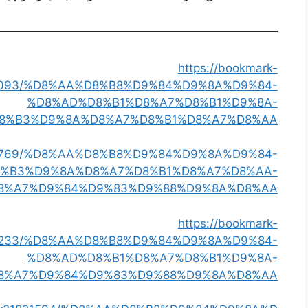
https://bookmark-
1695093/%D8%AA%D8%B8%D9%84%D9%8A%D9%84-
%D8%AD%D8%B1%D8%A7%D8%B1%D9%8A-
8%B3%D9%8A%D8%A7%D8%B1%D8%A7%D8%AA
21431769/%D8%AA%D8%B8%D9%84%D9%8A%D9%84-
%B3%D9%8A%D8%A7%D8%B1%D8%A7%D8%AA-
8%A7%D9%84%D9%83%D9%88%D9%8A%D8%AA
https://bookmark-
1954233/%D8%AA%D8%B8%D9%84%D9%8A%D9%84-
%D8%AD%D8%B1%D8%A7%D8%B1%D9%8A-
8%A7%D9%84%D9%83%D9%88%D9%8A%D8%AA