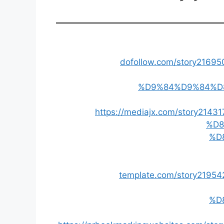
dofollow.com/story2
%D9%84%D9%84%D
https://mediajx.com/story
%D8
%D
template.com/story2
%D