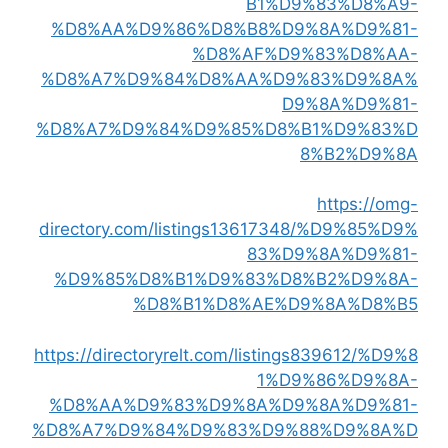
B1%D9%83%D8%A9-
%D8%AA%D9%86%D8%B8%D9%8A%D9%81-
%D8%AF%D9%83%D8%AA-
%D8%A7%D9%84%D8%AA%D9%83%D9%8A%
D9%8A%D9%81-
%D8%A7%D9%84%D9%85%D8%B1%D9%83%D
8%B2%D9%8A
https://omg-
directory.com/listings13617348/%D9%85%D9%
83%D9%8A%D9%81-
%D9%85%D8%B1%D9%83%D8%B2%D9%8A-
%D8%B1%D8%AE%D9%8A%D8%B5
https://directoryrelt.com/listings839612/%D9%8
1%D9%86%D9%8A-
%D8%AA%D9%83%D9%8A%D9%8A%D9%81-
%D8%A7%D9%84%D9%83%D9%88%D9%8A%D