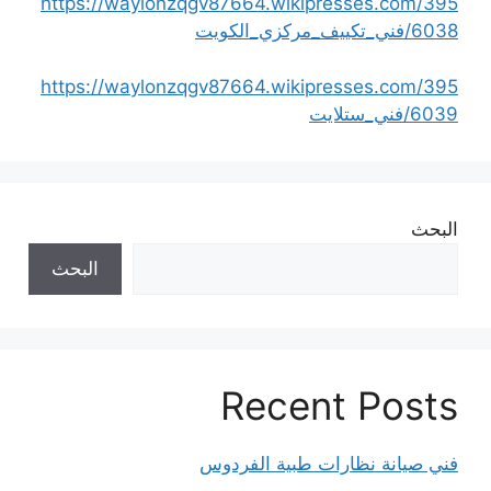
https://waylonzqgv87664.wikipresses.com/395
6038/فني_تكييف_مركزي_الكويت
https://waylonzqgv87664.wikipresses.com/395
6039/فني_ستلايت
البحث
البحث
Recent Posts
فني صيانة نظارات طبية الفردوس