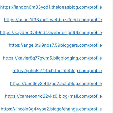
https://landon6m33yod1.theideasblog.com/profile
https://asher1f33xoc2.webbuzzfeed.com/profile
https://kayden0v99ndt7.webdesign96.com/profile
https://angel8t99nds7.59bloggers.com/profile
https://xavier8q77gwm5.bligblogging.com/profile
https://john5a11rhx9.thelateblog.com/profile
https://bentley3i44zpe2.actoblog.com/profile
https://cameron4d22vkz0.blog-mall.com/profile
https://lincoln3g44ype2.blogofchange.com/profile