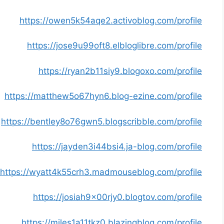
https://owen5k54aqe2.activoblog.com/profile
https://jose9u99oft8.elbloglibre.com/profile
https://ryan2b11siy9.blogoxo.com/profile
https://matthew5o67hyn6.blog-ezine.com/profile
https://bentley8o76gwn5.blogscribble.com/profile
https://jayden3i44bsi4.ja-blog.com/profile
https://wyatt4k55crh3.madmouseblog.com/profile
https://josiah9x00rjy0.blogtov.com/profile
https://miles1a11tkz0.blazingblog.com/profile