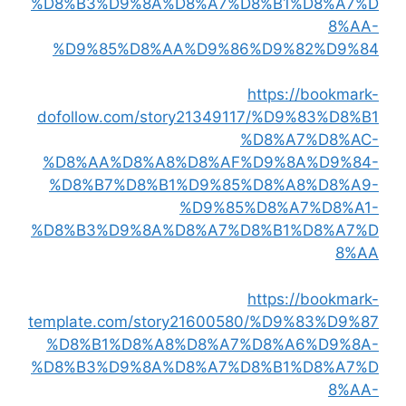
%D8%B3%D9%8A%D8%A7%D8%B1%D8%A7%D
8%AA-
%D9%85%D8%AA%D9%86%D9%82%D9%84
https://bookmark-
dofollow.com/story21349117/%D9%83%D8%B1
%D8%A7%D8%AC-
%D8%AA%D8%A8%D8%AF%D9%8A%D9%84-
%D8%B7%D8%B1%D9%85%D8%A8%D8%A9-
%D9%85%D8%A7%D8%A1-
%D8%B3%D9%8A%D8%A7%D8%B1%D8%A7%D
8%AA
https://bookmark-
template.com/story21600580/%D9%83%D9%87
%D8%B1%D8%A8%D8%A7%D8%A6%D9%8A-
%D8%B3%D9%8A%D8%A7%D8%B1%D8%A7%D
8%AA-