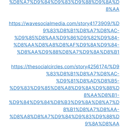
%D8%A7%D9%84%D9%83%D9%88%D9%8A%D
8%AA
https://wavesocialmedia.com/story4173909/%D
9%83%D8%B1%D8%A7%D8%AC-
%D9%85%D8%AA%D9%86%D9%82%D9%84-
%D8%AA%D8%A8%D8%AF%D9%8A%D9%84-
%D8%AA%D9%88%D8%A7%D9%8A%D8%B1
https://thesocialcircles.com/story4256174/%D9
%83%D8%B1%D8%A7%D8%AC-
%D9%81%D8%AD%D8%B5-
%D9%83%D9%85%D8%A8%D9%8A%D9%88%D
8%AA%D8%B1-
%D9%84%D9%84%D8%B3%D9%8A%D8%A7%D
8%B1%D8%A7%D8%AA-
%D8%A8%D8%A7%D9%84%D9%83%D9%88%D
9%8A%D8%AA