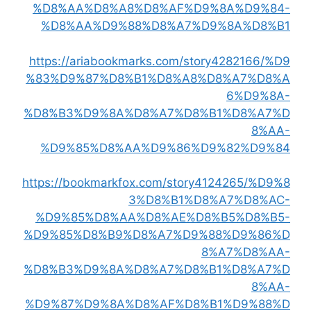
%D8%AA%D8%A8%D8%AF%D9%8A%D9%84-
%D8%AA%D9%88%D8%A7%D9%8A%D8%B1
https://ariabookmarks.com/story4282166/%D9
%83%D9%87%D8%B1%D8%A8%D8%A7%D8%A
6%D9%8A-
%D8%B3%D9%8A%D8%A7%D8%B1%D8%A7%D
8%AA-
%D9%85%D8%AA%D9%86%D9%82%D9%84
https://bookmarkfox.com/story4124265/%D9%8
3%D8%B1%D8%A7%D8%AC-
%D9%85%D8%AA%D8%AE%D8%B5%D8%B5-
%D9%85%D8%B9%D8%A7%D9%88%D9%86%D
8%A7%D8%AA-
%D8%B3%D9%8A%D8%A7%D8%B1%D8%A7%D
8%AA-
%D9%87%D9%8A%D8%AF%D8%B1%D9%88%D