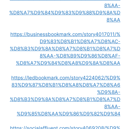
8%AA-
%D8%A7%D9%84%D9%83%D9%88%D9%8A%D
8%AA
https://businessbookmark.com/story4017011/%
D9%83%D8%B1%D8%A7%D8%AC-
%D8%B3%D9%8A%D8%A7%D8%B1%D8%A7%D
8%AA-%D8%B9%D9%86%D8%AF-
%D8%A7%D9%84%D8%A8%D9%8A%D8%AA
https://ledbookmark.com/story4224062/%D9%
83%D9%87%D8%B1%D8%A8%D8%A7%D8%A6
%D9%8A-
%D8%B3%D9%8A%D8%A7%D8%B1%D8%A7%D
8%AA-
%D9%85%D8%AA%D9%86%D9%82%D9%84
https://socialaffluent.com/story4069208/%D9%