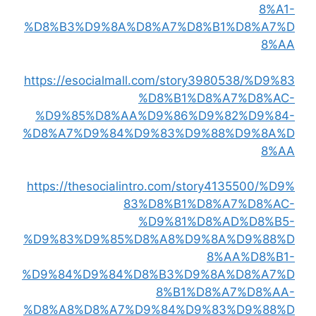
8%A1-
%D8%B3%D9%8A%D8%A7%D8%B1%D8%A7%D
8%AA
https://esocialmall.com/story3980538/%D9%83
%D8%B1%D8%A7%D8%AC-
%D9%85%D8%AA%D9%86%D9%82%D9%84-
%D8%A7%D9%84%D9%83%D9%88%D9%8A%D
8%AA
https://thesocialintro.com/story4135500/%D9%
83%D8%B1%D8%A7%D8%AC-
%D9%81%D8%AD%D8%B5-
%D9%83%D9%85%D8%A8%D9%8A%D9%88%D
8%AA%D8%B1-
%D9%84%D9%84%D8%B3%D9%8A%D8%A7%D
8%B1%D8%A7%D8%AA-
%D8%A8%D8%A7%D9%84%D9%83%D9%88%D