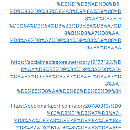
%D9%81%D8%AD%D8%B5-
%D9%83%D9%85%D8%A8%D9%8A%D9%88%D
8%AA%D8%B1-
%D9%84%D9%84%D8%B3%D9%8A%D8%A7%D
8%B1%D8%A7%D8%AA-
%D8%A8%D8%A7%D9%84%D9%83%D9%88%D
9%8A%D8%AA
https://socialmediastore.net/story19177123/%D
8%AA%D8%B5%D9%84%D9%8A%D8%AD-
%D8%B3%D9%8A%D8%A7%D8%B1%D8%A7%D
8%AA-
%D9%85%D8%AA%D9%86%D9%82%D9%84
https://bookmarkport.com/story20780313/%D9
%83%D8%B1%D8%A7%D8%AC-
%D8%AA%D8%A8%D8%AF%D9%8A%D9%84-
%D8%B7%D8%B1%D9%85%D8%A8%D8%A9-