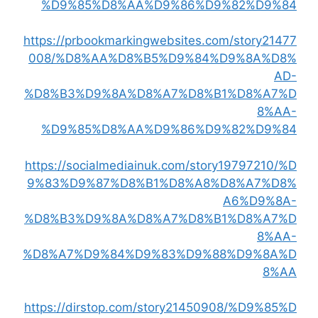
%D9%85%D8%AA%D9%86%D9%82%D9%84
https://prbookmarkingwebsites.com/story21477
008/%D8%AA%D8%B5%D9%84%D9%8A%D8%
AD-
%D8%B3%D9%8A%D8%A7%D8%B1%D8%A7%D
8%AA-
%D9%85%D8%AA%D9%86%D9%82%D9%84
https://socialmediainuk.com/story19797210/%D
9%83%D9%87%D8%B1%D8%A8%D8%A7%D8%
A6%D9%8A-
%D8%B3%D9%8A%D8%A7%D8%B1%D8%A7%D
8%AA-
%D8%A7%D9%84%D9%83%D9%88%D9%8A%D
8%AA
https://dirstop.com/story21450908/%D9%85%D