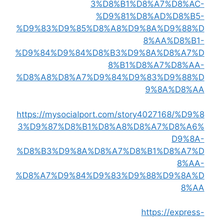
3%D8%B1%D8%A7%D8%AC-
%D9%81%D8%AD%D8%B5-
%D9%83%D9%85%D8%A8%D9%8A%D9%88%D
8%AA%D8%B1-
%D9%84%D9%84%D8%B3%D9%8A%D8%A7%D
8%B1%D8%A7%D8%AA-
%D8%A8%D8%A7%D9%84%D9%83%D9%88%D
9%8A%D8%AA
https://mysocialport.com/story4027168/%D9%8
3%D9%87%D8%B1%D8%A8%D8%A7%D8%A6%
D9%8A-
%D8%B3%D9%8A%D8%A7%D8%B1%D8%A7%D
8%AA-
%D8%A7%D9%84%D9%83%D9%88%D9%8A%D
8%AA
https://express-