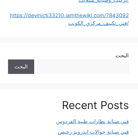
https://devinicti33210.iamthewiki.com/7843092
/فني_تكييف_مركزي_الكويت
البحث
البحث
Recent Posts
فني صيانة نظارات طبية الفردوس
فني صيانة جوالات اندرويد رخيص