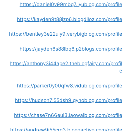
https://daniel0v99mbq7.iyublog.com/profile
https://kayden9t88jzp6.blogdiloz.com/profile
https://bentley3e22uiy9.verybigblog.com/profile
https://jayden6s88lbq6.p2blogs.com/profile
https://anthony3i44ape2.theblogfairy.com/profil
e
https://parker0y00qfw8.vidublog.com/profile
https://hudson7l55dsh9.gynoblog.com/profile
https://chase7n66eui3.laowaiblog.com/profile
https://andrew9j55crg3.bloggactivo.com/profile