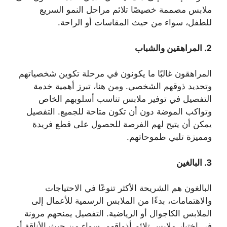
ملابس مصممة خصيصًا تلائم مراحل النمو السريع
للطفل، سواء من حيث المقاسات أو الراحة.
2.
المراهقين والشباب
المراهقون غالبًا ما يكونون في مرحلة تكوين شخصياتهم
وتحديد ذوقهم الشخصي. ومن هنا، تبرز أهمية خدمة
التفصيل في توفير ملابس تناسب أسلوبهم الخاص
وتواكب الموضة دون أن تكون متاحة للجميع. التفصيل
يمكن أن يتيح لهم الفرصة للحصول على قطع فريدة
ومميزة تلبي طموحاتهم.
3.
البالغين
البالغون هم الشريحة الأكثر تنوعًا في الاحتياجات
والاهتمامات، بدءًا من الملابس الرسمية للأعمال إلى
الملابس الكاجوال أو الرياضية. التفصيل يمنحهم مرونة
في اختيار ملابس تلائم أذواقهم، سواء من حيث الأناقة أو