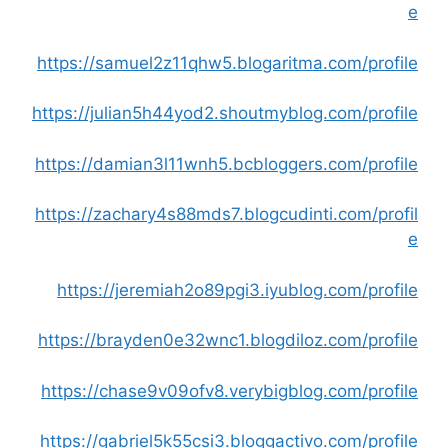
e
https://samuel2z11qhw5.blogaritma.com/profile
https://julian5h44yod2.shoutmyblog.com/profile
https://damian3l11wnh5.bcbloggers.com/profile
https://zachary4s88mds7.blogcudinti.com/profil
e
https://jeremiah2o89pgi3.iyublog.com/profile
https://brayden0e32wnc1.blogdiloz.com/profile
https://chase9v09ofv8.verybigblog.com/profile
https://gabriel5k55csi3.bloggactivo.com/profile