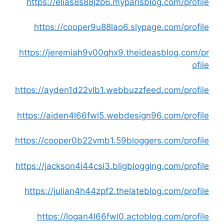
https://elias8s88jzp6.myparisblog.com/profile
https://cooper9u88lao6.slypage.com/profile
https://jeremiah9v00qhx9.theideasblog.com/pr
ofile
https://ayden1d22vlb1.webbuzzfeed.com/profile
https://aiden4l66fwl5.webdesign96.com/profile
https://cooper0b22vmb1.59bloggers.com/profile
https://jackson4i44csi3.bligblogging.com/profile
https://julian4h44zpf2.thelateblog.com/profile
https://logan4l66fwl0.actoblog.com/profile