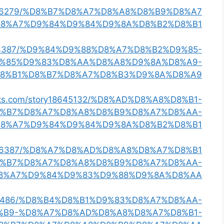
ry18706279/%D8%B7%D8%A7%D8%A8%D8%B9%D8%A7
8%A7%D9%84%D9%84%D9%8A%D8%B2%D8%B1
18684387/%D9%84%D9%88%D8%A7%D8%B2%D9%85-
%85%D9%83%D8%AA%D8%A8%D9%8A%D8%A9-
8%B1%D8%B7%D8%A7%D8%B3%D9%8A%D8%A9
arks.com/story18645132/%D8%AD%D8%A8%D8%B1-
%B7%D8%A7%D8%A8%D8%B9%D8%A7%D8%AA-
8%A7%D9%84%D9%84%D9%8A%D8%B2%D8%B1
ry18616387/%D8%A7%D8%AD%D8%A8%D8%A7%D8%B1
8%B7%D8%A7%D8%A8%D8%B9%D8%A7%D8%AA-
8%A7%D9%84%D9%83%D9%88%D9%8A%D8%AA
18666486/%D8%B4%D8%B1%D9%83%D8%A7%D8%AA-
%B9-%D8%A7%D8%AD%D8%A8%D8%A7%D8%B1-