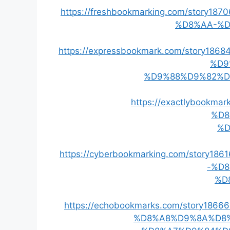
https://freshbookmarking.com/sto
%D8%AA-%D
https://expressbookmark.com/story
%D9
%D9%88%D9%82%D
https://exactlybookm
%D8
%D
https://cyberbookmarking.com/sto
-%D
%D
https://echobookmarks.com/story
%D8%A8%D9%8A%D8