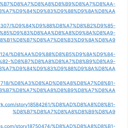
8%B7%D8%A7%D8%A8%D8%B9%D8%A7%D8%AA-
8%A7%D9%84%D9%83%D9%88%D9%8A%D8%AA
y18737307/%D9%84%D9%88%D8%A7%D8%B2%D9%85-
%85%D9%83%D8%AA%D8%A8%D9%8A%D8%A9-
8%B1%D8%B7%D8%A7%D8%B3%D9%8A%D8%A9
y18714124/%D8%AA%D9%88%D8%B5%D9%8A%D9%84-
%82-%D8%B7%D8%A8%D8%A7%D8%B9%D8%A9-
8%A7%D9%84%D9%83%D9%88%D9%8A%D8%AA
18827718/%D8%A3%D8%AD%D8%A8%D8%A7%D8%B1-
8%B7%D8%A7%D8%A8%D8%B9%D8%A7%D8%AA
kmark.com/story18584261/%D8%AD%D8%A8%D8%B1-
%D8%B7%D8%A7%D8%A8%D8%B9%D8%A9
marks.com/story18750474/%D8%AD%D8%A8%D8%B1-