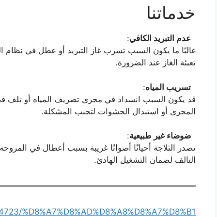
خدماتنا
عدم التبريد الكافي
:
غالبًا ما يكون السبب تسرب غاز التبريد أو عطل في نظام ال
تعبئة الغاز عند الضرورة.
تسريب المياه
:
قد يكون السبب انسداد في مجرى تصريف المياه أو تلف في
المجرى أو استبدال الحشوات لتجنب المشكلة.
ضوضاء غير طبيعية
:
تصدر الثلاجة أحيانًا أصواتًا غريبة بسبب أعطال في المروحة 
التالف لضمان التشغيل الهادئ.
y18744723/%D8%A7%D8%AD%D8%A8%D8%A7%D8%B1