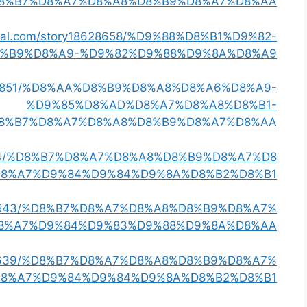
8%B7%D8%A7%D8%A8%D8%B9%D8%A7%D8%AA
ocial.com/story18628658/%D9%88%D8%B1%D9%82-
%B9%D8%A9-%D9%82%D9%88%D9%8A%D8%A9
18747851/%D8%AA%D8%B9%D8%A8%D8%A6%D8%A9-
%D9%85%D8%AD%D8%A7%D8%A8%D8%B1-
8%B7%D8%A7%D8%A8%D8%B9%D8%A7%D8%AA
90634/%D8%B7%D8%A7%D8%A8%D8%B9%D8%A7%D8
D8%A7%D9%84%D9%84%D9%8A%D8%B2%D8%B1
18691543/%D8%B7%D8%A7%D8%A8%D8%B9%D8%A7%
8%A7%D9%84%D9%83%D9%88%D9%8A%D8%AA
18706639/%D8%B7%D8%A7%D8%A8%D8%B9%D8%A7%
D8%A7%D9%84%D9%84%D9%8A%D8%B2%D8%B1