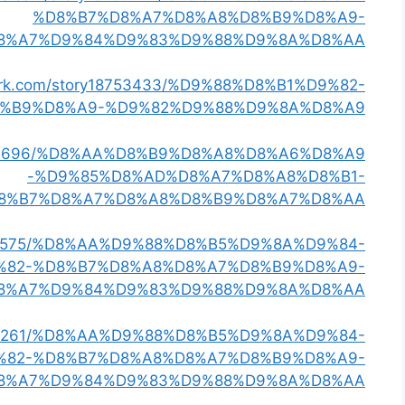
%D8%B7%D8%A7%D8%A8%D8%B9%D8%A9-
8%A7%D9%84%D9%83%D9%88%D9%8A%D8%AA
mark.com/story18753433/%D9%88%D8%B1%D9%82-
%B9%D8%A9-%D9%82%D9%88%D9%8A%D8%A9
y18472696/%D8%AA%D8%B9%D8%A8%D8%A6%D8%A9
-%D9%85%D8%AD%D8%A7%D8%A8%D8%B1-
8%B7%D8%A7%D8%A8%D8%B9%D8%A7%D8%AA
y18721575/%D8%AA%D9%88%D8%B5%D9%8A%D9%84-
%82-%D8%B7%D8%A8%D8%A7%D8%B9%D8%A9-
8%A7%D9%84%D9%83%D9%88%D9%8A%D8%AA
18678261/%D8%AA%D9%88%D8%B5%D9%8A%D9%84-
%82-%D8%B7%D8%A8%D8%A7%D8%B9%D8%A9-
8%A7%D9%84%D9%83%D9%88%D9%8A%D8%AA