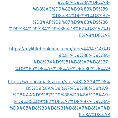
9%83%D9%8A%D8%A8-
%D8%A3%D9%82%D9%88%D9%89-
%D8%B4%D9%81%D8%B7-
%D8%AF%D9%87%D9%88%D9%86-
%D9%84%D9%84%D9%85%D8%B7%D8%A7%D
8%A8%D8%AE
https://mylittlebookmark.com/story4414714/%D
9%81%D9%86%D9%8A-
%D8%B4%D9%81%D8%A7%D8%B7-
%D9%85%D8%AF%D8%AE%D9%86%D8%A9
https://webookmarks.com/story4323334/%D8%
B5%D9%8A%D8%A7%D9%86%D8%A9-
%D8%AA%D9%87%D9%88%D9%8A%D8%A9-
%D9%85%D9%82%D8%A7%D9%87%D9%8A-
%D9%88%D8%B3%D8%B1%D8%A7%D8%AF%D
9%8A%D8%A8