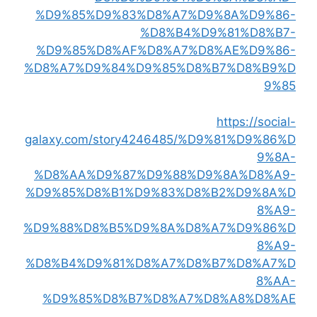
%D9%85%D9%83%D8%A7%D9%8A%D9%86-
%D8%B4%D9%81%D8%B7-
%D9%85%D8%AF%D8%A7%D8%AE%D9%86-
%D8%A7%D9%84%D9%85%D8%B7%D8%B9%D
9%85
https://social-
galaxy.com/story4246485/%D9%81%D9%86%D
9%8A-
%D8%AA%D9%87%D9%88%D9%8A%D8%A9-
%D9%85%D8%B1%D9%83%D8%B2%D9%8A%D
8%A9-
%D9%88%D8%B5%D9%8A%D8%A7%D9%86%D
8%A9-
%D8%B4%D9%81%D8%A7%D8%B7%D8%A7%D
8%AA-
%D9%85%D8%B7%D8%A7%D8%A8%D8%AE