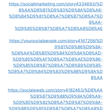
https://socialimarketing.com/story4334693/%D
8%AA%D8%B1%D9%83%D9%8A%D8%A8-
%D8%B4%D9%81%D8%A7%D8%B7%D8%A7%D
8%AA-
%D9%85%D8%B7%D8%A7%D8%A8%D8%AE
https://yoursocialpeople.com/story4167258/%D
9%81%D9%86%D9%8A-
%D8%AA%D8%B5%D9%84%D9%8A%D8%AD-
%D9%85%D8%AF%D8%A7%D8%AE%D9%86-
%D9%85%D8%B7%D8%A7%D8%B9%D9%85-
%D8%A7%D9%84%D9%83%D9%88%D9%8A%D
8%AA
https://socialeweb.com/story4182463/%D8%AA
%D9%87%D9%88%D9%8A%D8%A9-
%D9%85%D9%82%D8%A7%D9%87%D9%8A-
%D9%88%D9%85%D8%B7%D8%A7%D8%A8%D