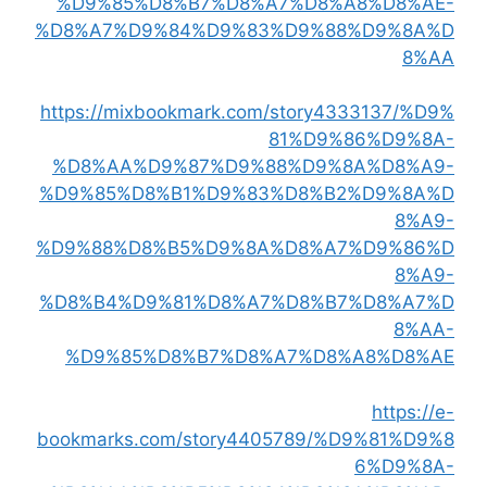
%D9%85%D8%B7%D8%A7%D8%A8%D8%AE-
%D8%A7%D9%84%D9%83%D9%88%D9%8A%D
8%AA
https://mixbookmark.com/story4333137/%D9%
81%D9%86%D9%8A-
%D8%AA%D9%87%D9%88%D9%8A%D8%A9-
%D9%85%D8%B1%D9%83%D8%B2%D9%8A%D
8%A9-
%D9%88%D8%B5%D9%8A%D8%A7%D9%86%D
8%A9-
%D8%B4%D9%81%D8%A7%D8%B7%D8%A7%D
8%AA-
%D9%85%D8%B7%D8%A7%D8%A8%D8%AE
https://e-
bookmarks.com/story4405789/%D9%81%D9%8
6%D9%8A-