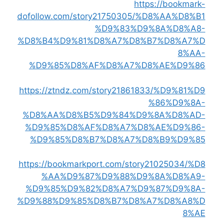
https://bookmark-
dofollow.com/story21750305/%D8%AA%D8%B1
%D9%83%D9%8A%D8%A8-
%D8%B4%D9%81%D8%A7%D8%B7%D8%A7%D
8%AA-
%D9%85%D8%AF%D8%A7%D8%AE%D9%86
https://ztndz.com/story21861833/%D9%81%D9
%86%D9%8A-
%D8%AA%D8%B5%D9%84%D9%8A%D8%AD-
%D9%85%D8%AF%D8%A7%D8%AE%D9%86-
%D9%85%D8%B7%D8%A7%D8%B9%D9%85
https://bookmarkport.com/story21025034/%D8
%AA%D9%87%D9%88%D9%8A%D8%A9-
%D9%85%D9%82%D8%A7%D9%87%D9%8A-
%D9%88%D9%85%D8%B7%D8%A7%D8%A8%D
8%AE