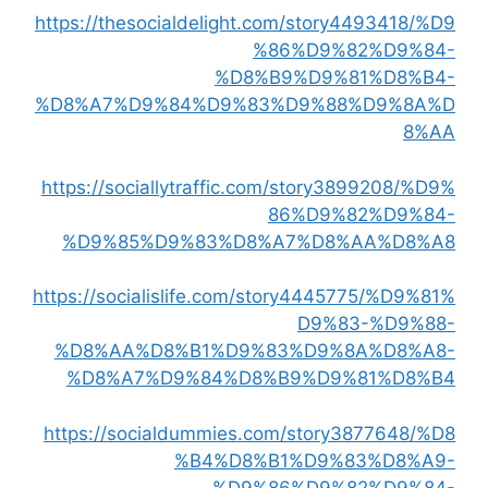
https://thesocialdelight.com/story4493418/%D9
%86%D9%82%D9%84-
%D8%B9%D9%81%D8%B4-
%D8%A7%D9%84%D9%83%D9%88%D9%8A%D
8%AA
https://sociallytraffic.com/story3899208/%D9%
86%D9%82%D9%84-
%D9%85%D9%83%D8%A7%D8%AA%D8%A8
https://socialislife.com/story4445775/%D9%81%
D9%83-%D9%88-
%D8%AA%D8%B1%D9%83%D9%8A%D8%A8-
%D8%A7%D9%84%D8%B9%D9%81%D8%B4
https://socialdummies.com/story3877648/%D8
%B4%D8%B1%D9%83%D8%A9-
%D9%86%D9%82%D9%84-