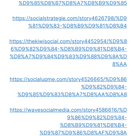
%D9%85%D8%B7%D8%A7%D8%B9%D9%85
https://socialstrategie.com/story4626798/%D9
%81%D9%83-%D8%B9%D9%81%D8%B4
https://thekiwisocial.com/story4452954/%D9%8
6%D9%82%D9%84-%D8%B9%D9%81%D8%B4-
%D8%A7%D9%84%D9%83%D9%88%D9%8A%D
8%AA
https://socialupme.com/story4526665/%D9%86
%D9%82%D9%84-
%D9%85%D9%83%D8%A7%D8%AA%D8%A8
https://wavesocialmedia.com/story4586616/%D
9%86%D9%82%D9%84-
%D8%B9%D9%81%D8%B4-
%D9%87%D9%86%D8%AF%D9%8A