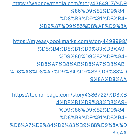
https://webnowmedia.com/story4384917/%D9
%86%D9%82%D9%84-
%D8%B9%D9%81%D8%B4-
%D9%87%D9%86%D8%AF%D9%8A
https://myeasybookmarks.com/story4498998/
%D8%B4%D8%B1%D9%83%D8%A9-
%D9%86%D9%82%D9%84-
%D8%A7%D8%AB%D8%A7%D8%AB-
%D8%A8%D8%A7%D9%84%D9%83%D9%88%D
9%8A%D8%AA
https://techonpage.com/story4386722/%D8%B
4%D8%B1%D9%83%D8%A9-
%D9%86%D9%82%D9%84-
%D8%B9%D9%81%D8%B4-
%D8%A7%D9%84%D9%83%D9%88%D9%8A%D
8%AA