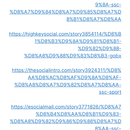
9%8A-ssc-
%D8%A7%D9%84%D8%A7%D9%85%D8%A7%D
8%B1%D8%A7%D8%AA
https://highkeysocial.com/story3854114/%D8%B
1%D8%B3%D9%8A%D9%81%D8%B1-
%D9%82%D9%88-
%D8%A8%D9%88%D9%83%D8%B3-gobx
https://thesocialintro.com/story3924311/%D8%
AA%D8%AC%D8%AF%D9%8A%D8%AF-
%D8%A8%D8%A7%D9%82%D8%A7%D8%AA-
ssc-sport
https://esocialmall.com/story3771826/%D8%A7
%D8%B4%D8%AA%D8%B1%D9%83-
%D8%A8%D9%82%D9%86%D9%88%D8%A7%D
8%AA-ssc-