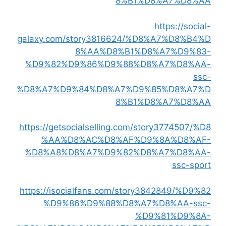
8%B1%D8%A7%D8%AA
https://social-
galaxy.com/story3816624/%D8%A7%D8%B4%D
8%AA%D8%B1%D8%A7%D9%83-
%D9%82%D9%86%D9%88%D8%A7%D8%AA-
ssc-
%D8%A7%D9%84%D8%A7%D9%85%D8%A7%D
8%B1%D8%A7%D8%AA
https://getsocialselling.com/story3774507/%D8
%AA%D8%AC%D8%AF%D9%8A%D8%AF-
%D8%A8%D8%A7%D9%82%D8%A7%D8%AA-
ssc-sport
https://isocialfans.com/story3842849/%D9%82
%D9%86%D9%88%D8%A7%D8%AA-ssc-
%D9%81%D9%8A-