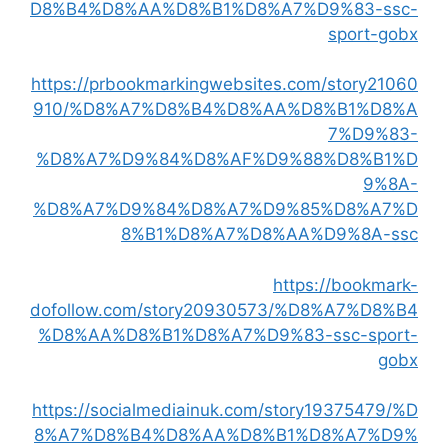
D8%B4%D8%AA%D8%B1%D8%A7%D9%83-ssc-
sport-gobx
https://prbookmarkingwebsites.com/story21060
910/%D8%A7%D8%B4%D8%AA%D8%B1%D8%A
7%D9%83-
%D8%A7%D9%84%D8%AF%D9%88%D8%B1%D
9%8A-
%D8%A7%D9%84%D8%A7%D9%85%D8%A7%D
8%B1%D8%A7%D8%AA%D9%8A-ssc
https://bookmark-
dofollow.com/story20930573/%D8%A7%D8%B4
%D8%AA%D8%B1%D8%A7%D9%83-ssc-sport-
gobx
https://socialmediainuk.com/story19375479/%D
8%A7%D8%B4%D8%AA%D8%B1%D8%A7%D9%