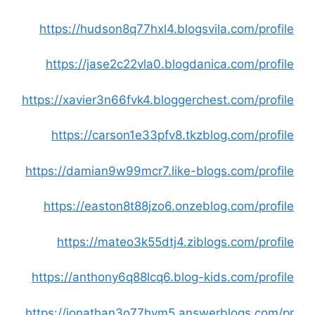
https://hudson8q77hxl4.blogsvila.com/profile
https://jase2c22vla0.blogdanica.com/profile
https://xavier3n66fvk4.bloggerchest.com/profile
https://carson1e33pfv8.tkzblog.com/profile
https://damian9w99mcr7.like-blogs.com/profile
https://easton8t88jzo6.onzeblog.com/profile
https://mateo3k55dtj4.ziblogs.com/profile
https://anthony6q88lcq6.blog-kids.com/profile
https://jonathan3o77hym5.answerblogs.com/pr