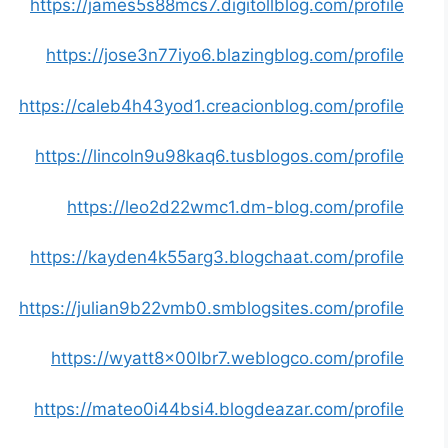
https://james5s88mcs7.digitollblog.com/profile
https://jose3n77iyo6.blazingblog.com/profile
https://caleb4h43yod1.creacionblog.com/profile
https://lincoln9u98kaq6.tusblogos.com/profile
https://leo2d22wmc1.dm-blog.com/profile
https://kayden4k55arg3.blogchaat.com/profile
https://julian9b22vmb0.smblogsites.com/profile
https://wyatt8x00lbr7.weblogco.com/profile
https://mateo0i44bsi4.blogdeazar.com/profile