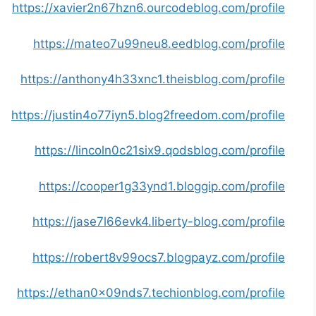
https://xavier2n67hzn6.ourcodeblog.com/profile
https://mateo7u99neu8.eedblog.com/profile
https://anthony4h33xnc1.theisblog.com/profile
https://justin4o77iyn5.blog2freedom.com/profile
https://lincoln0c21six9.qodsblog.com/profile
https://cooper1g33ynd1.bloggip.com/profile
https://jase7l66evk4.liberty-blog.com/profile
https://robert8v99ocs7.blogpayz.com/profile
https://ethan0x09nds7.techionblog.com/profile