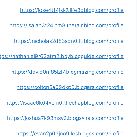
https://jose4t14jkk7.life3dblog.com/profile
https://isaiah3t24lnm8.therainblog.com/profile
https://nicholas2d83sdn0.ltfblog.com/profile
tps://nathaniel9r63atm2.boyblogguide.com/profile
https://david0m85lzl7.blogmazing.com/profile
https://colton5a69dkp0.blogars.com/profile
https://isaac6k04vem0.thechapblog.com/profile
https://joshua7k93msv2.blogsvirals.com/profile
https://evan2p03jno9.losblogos.com/profile