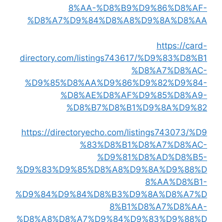
8%AA-%D8%B9%D9%86%D8%AF-
%D8%A7%D9%84%D8%A8%D9%8A%D8%AA
https://card-
directory.com/listings743617/%D9%83%D8%B1
%D8%A7%D8%AC-
%D9%85%D8%AA%D9%86%D9%82%D9%84-
%D8%AE%D8%AF%D9%85%D8%A9-
%D8%B7%D8%B1%D9%8A%D9%82
https://directoryecho.com/listings743073/%D9
%83%D8%B1%D8%A7%D8%AC-
%D9%81%D8%AD%D8%B5-
%D9%83%D9%85%D8%A8%D9%8A%D9%88%D
8%AA%D8%B1-
%D9%84%D9%84%D8%B3%D9%8A%D8%A7%D
8%B1%D8%A7%D8%AA-
%D8%A8%D8%A7%D9%84%D9%83%D9%88%D