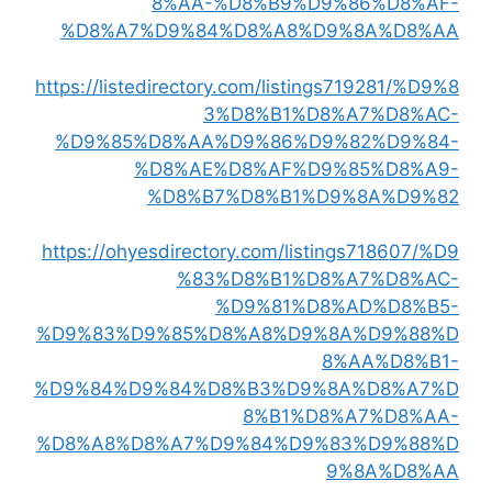
8%AA-%D8%B9%D9%86%D8%AF-
%D8%A7%D9%84%D8%A8%D9%8A%D8%AA
https://listedirectory.com/listings719281/%D9%8
3%D8%B1%D8%A7%D8%AC-
%D9%85%D8%AA%D9%86%D9%82%D9%84-
%D8%AE%D8%AF%D9%85%D8%A9-
%D8%B7%D8%B1%D9%8A%D9%82
https://ohyesdirectory.com/listings718607/%D9
%83%D8%B1%D8%A7%D8%AC-
%D9%81%D8%AD%D8%B5-
%D9%83%D9%85%D8%A8%D9%8A%D9%88%D
8%AA%D8%B1-
%D9%84%D9%84%D8%B3%D9%8A%D8%A7%D
8%B1%D8%A7%D8%AA-
%D8%A8%D8%A7%D9%84%D9%83%D9%88%D
9%8A%D8%AA