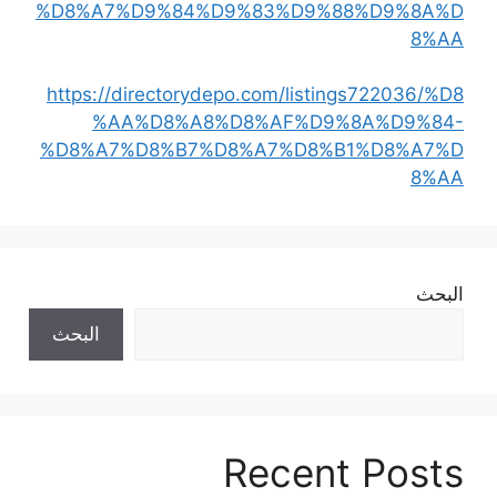
%D8%A7%D9%84%D9%83%D9%88%D9%8A%D
8%AA
https://directorydepo.com/listings722036/%D8
%AA%D8%A8%D8%AF%D9%8A%D9%84-
%D8%A7%D8%B7%D8%A7%D8%B1%D8%A7%D
8%AA
البحث
البحث
Recent Posts