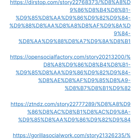
https://dirstop.com/story22768373/%D8%A8%D
9%86%D8%B4%D8%B1-
%D9%85%D8%AA%D9%86%D9%82%D9%84-
%D9%88%D8%AA%D8%A8%D8%AF%D9%8A%D
9%84-
%D8%AA%D9%88%D8%A7%D9%8A%D8%B1
https://opensocialfactory.com/story20213200/%
D8%A8%D9%86%D8%B4%D8%B1-
%D9%85%D8%AA%D9%86%D9%82%D9%84-
%D8%AE%D8%AF%D9%85%D8%A9-
%D8%B7%D8%B1%D9%82
https://ztndz.com/story22777289/%D8%A8%D9
%86%D8%AC%D8%B1%D8%AC%D9%8A-
%D9%85%D8%AA%D9%86%D9%82%D9%84
https://gorillasocialwork.com/story21326235/%