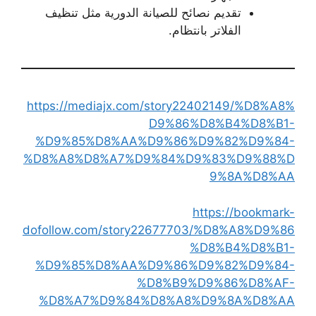
تقديم نصائح للصيانة الدورية مثل تنظيف
الفلاتر بانتظام.
https://mediajx.com/story22402149/%D8%A8%
D9%86%D8%B4%D8%B1-
%D9%85%D8%AA%D9%86%D9%82%D9%84-
%D8%A8%D8%A7%D9%84%D9%83%D9%88%D
9%8A%D8%AA
https://bookmark-
dofollow.com/story22677703/%D8%A8%D9%86
%D8%B4%D8%B1-
%D9%85%D8%AA%D9%86%D9%82%D9%84-
%D8%B9%D9%86%D8%AF-
%D8%A7%D9%84%D8%A8%D9%8A%D8%AA