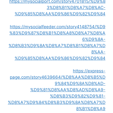
https://mysocialport.com/story4701815/%D9%8
3%D8%B1%D8%A7%D8%AC-
%D9%85%D8%AA%D9%86%D9%82%D9%84
https://mysocialfeeder.com/story4148754/%D9
%83%D9%87%D8%B1%D8%A8%D8%A7%D8%A
6%D9%8A-
%D8%B3%D9%8A%D8%A7%D8%B1%D8%A7%D
8%AA-
%D9%85%D8%AA%D9%86%D9%82%D9%84
https://express-
page.com/story4639664/%D8%AA%D8%B5%D
9%84%D9%8A%D8%AD-
%D9%81%D8%AA%D8%AD%D8%A9-
%D8%B3%D9%82%D9%81-
%D8%A7%D9%84%D8%B3%D9%8A%D8%A7%D
8%B1%D8%A9