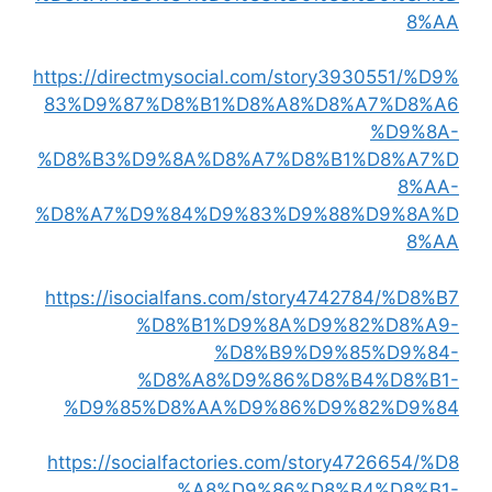
8%AA
https://directmysocial.com/story3930551/%D9%
83%D9%87%D8%B1%D8%A8%D8%A7%D8%A6
%D9%8A-
%D8%B3%D9%8A%D8%A7%D8%B1%D8%A7%D
8%AA-
%D8%A7%D9%84%D9%83%D9%88%D9%8A%D
8%AA
https://isocialfans.com/story4742784/%D8%B7
%D8%B1%D9%8A%D9%82%D8%A9-
%D8%B9%D9%85%D9%84-
%D8%A8%D9%86%D8%B4%D8%B1-
%D9%85%D8%AA%D9%86%D9%82%D9%84
https://socialfactories.com/story4726654/%D8
%A8%D9%86%D8%B4%D8%B1-